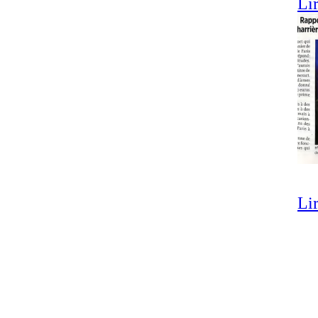
Lir
Lir