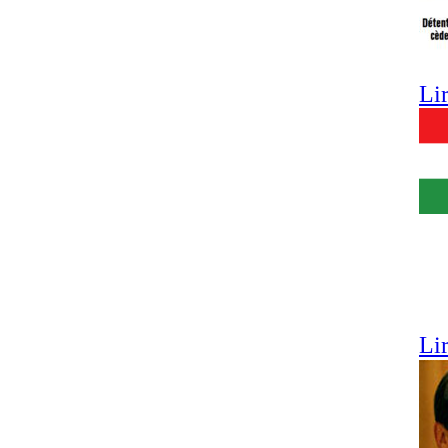
Lir
Lir