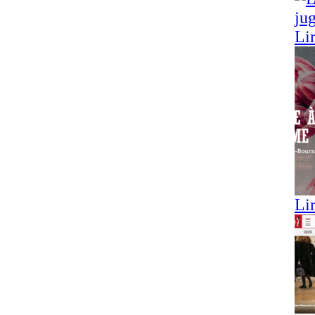
Lir
Lir