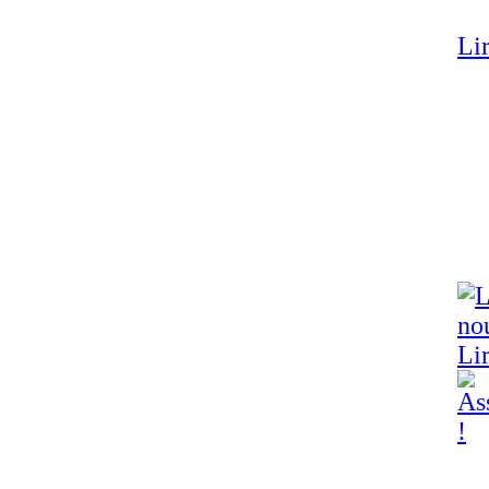
Lir
Lir