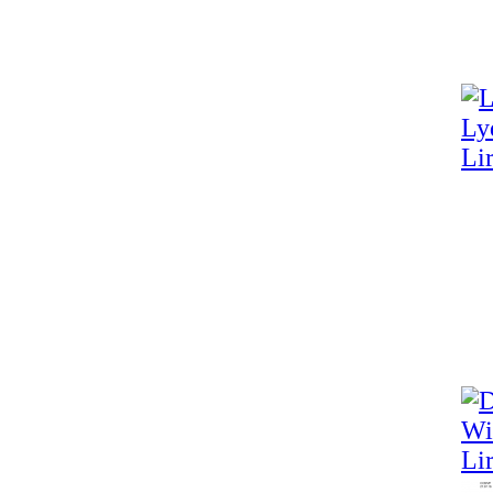
Lir
Lir