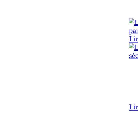
Lir
Lir