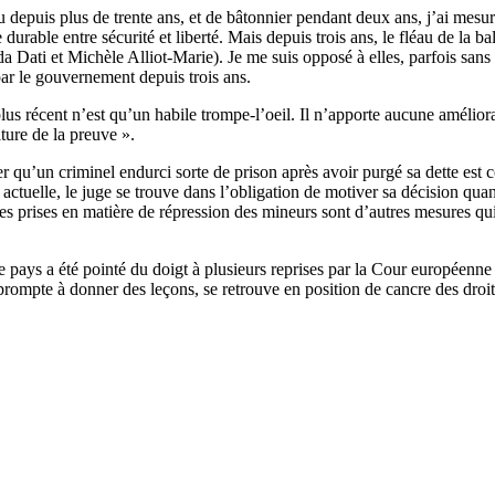
depuis plus de trente ans, et de bâtonnier pendant deux ans, j’ai mesur
 durable entre sécurité et liberté. Mais depuis trois ans, le fléau de la
ida Dati et Michèle Alliot-Marie). Je me suis opposé à elles, parfois san
e par le gouvernement depuis trois ans.
plus récent n’est qu’un habile trompe-l’oeil. Il n’apporte aucune amélior
ture de la preuve ».
r qu’un criminel endurci sorte de prison après avoir purgé sa dette est
ctuelle, le juge se trouve dans l’obligation de motiver sa décision quand 
res prises en matière de répression des mineurs sont d’autres mesures qu
re pays a été pointé du doigt à plusieurs reprises par la Cour européen
prompte à donner des leçons, se retrouve en position de cancre des droit