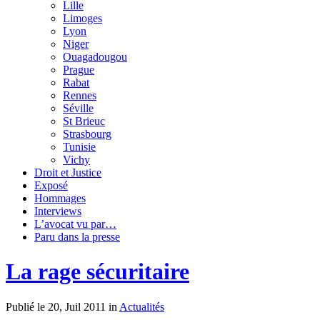
Lille
Limoges
Lyon
Niger
Ouagadougou
Prague
Rabat
Rennes
Séville
St Brieuc
Strasbourg
Tunisie
Vichy
Droit et Justice
Exposé
Hommages
Interviews
L’avocat vu par…
Paru dans la presse
La rage sécuritaire
Publié le 20, Juil 2011 in
Actualités