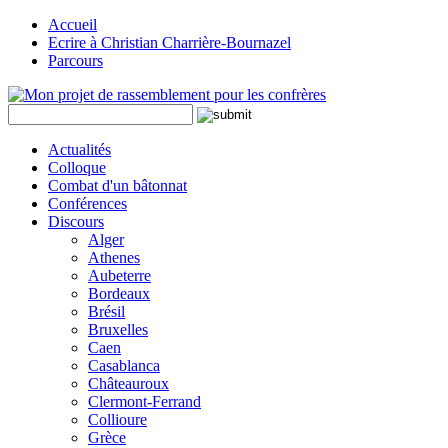
Accueil
Ecrire à Christian Charrière-Bournazel
Parcours
Actualités
Colloque
Combat d'un bâtonnat
Conférences
Discours
Alger
Athenes
Aubeterre
Bordeaux
Brésil
Bruxelles
Caen
Casablanca
Châteauroux
Clermont-Ferrand
Collioure
Grèce