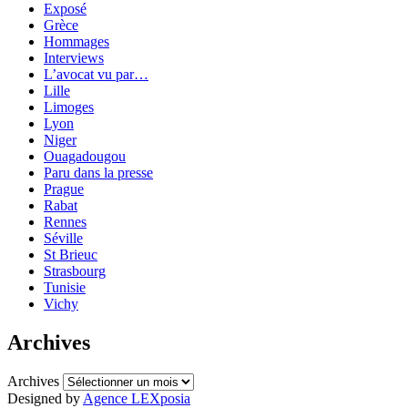
Exposé
Grèce
Hommages
Interviews
L’avocat vu par…
Lille
Limoges
Lyon
Niger
Ouagadougou
Paru dans la presse
Prague
Rabat
Rennes
Séville
St Brieuc
Strasbourg
Tunisie
Vichy
Archives
Archives
Designed by
Agence LEXposia