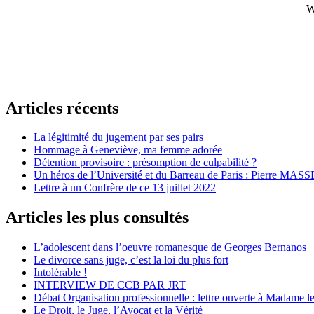
W
Articles récents
La légitimité du jugement par ses pairs
Hommage à Geneviève, ma femme adorée
Détention provisoire : présomption de culpabilité ?
Un héros de l’Université et du Barreau de Paris : Pierre MASS
Lettre à un Confrère de ce 13 juillet 2022
Articles les plus consultés
L’adolescent dans l’oeuvre romanesque de Georges Bernanos
Le divorce sans juge, c’est la loi du plus fort
Intolérable !
INTERVIEW DE CCB PAR JRT
Débat Organisation professionnelle : lettre ouverte à Madame le
Le Droit, le Juge, l’Avocat et la Vérité