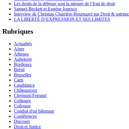
Les droits de la défense sont la mesure de l’Etat de droit
Samuel Beckett et Eugène Ionesco
Interview de Christian Charrière-Bournazel par Droit & patrimo
LA LIBERTÉ D’EXPRESSION ET SES LIMITES
Rubriques
Actualités
Alger
Athenes
Aubeterre
Bordeaux
Brésil
Bruxelles
Caen
Casablanca
Châteauroux
Clermont-Ferrand
Collioure
Colloque
Combat d'un bâtonnat
Conférences
Discours
Droit et Justice