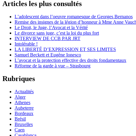
Articles les plus consultés
L’adolescent dans l’oeuvre romanesque de Georges Bernanos
Remise des insignes de la légion d’honneur à Mme Anne Vauc
Le Droit, le Juge, l’Avocat et la Vérité
Le divorce sans juge, c’est la loi du plus fort
INTERVIEW DE CCB PAR JRT
Intolérable !
LA LIBERTÉ D’EXPRESSION ET SES LIMITES
Samuel Beckett et Eugène Ionesco
L’avocat et la protection effective des droits fondamentaux
Réforme de la garde à vue – Strasbourg
Rubriques
Actualités
Alger
Athenes
Aubeterre
Bordeaux
Brésil
Bruxelles
Caen
Casablanca