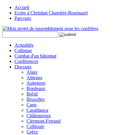
Accueil
Ecrire à Christian Charrière-Bournazel
Parcours
Actualités
Colloque
Combat d'un bâtonnat
Conférences
Discours
Alger
Athenes
Aubeterre
Bordeaux
Brésil
Bruxelles
Caen
Casablanca
Châteauroux
Clermont-Ferrand
Collioure
Grèce