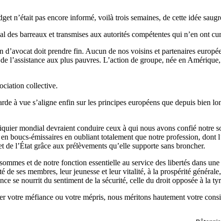
dget n’était pas encore informé, voilà trois semaines, de cette idée saug
onal des barreaux et transmises aux autorités compétentes qui n’en ont cur
n d’avocat doit prendre fin. Aucun de nos voisins et partenaires européen
e l’assistance aux plus pauvres. L’action de groupe, née en Amérique, y 
ciation collective.
de à vue s’aligne enfin sur les principes européens que depuis bien long
quier mondial devraient conduire ceux à qui nous avons confié notre sor
s en boucs-émissaires en oubliant totalement que notre profession, dont l’e
 de l’État grâce aux prélèvements qu’elle supporte sans broncher.
us sommes et de notre fonction essentielle au service des libertés dans
é de ses membres, leur jeunesse et leur vitalité, à la prospérité générale
nce se nourrit du sentiment de la sécurité, celle du droit opposée à la ty
fier votre méfiance ou votre mépris, nous méritons hautement votre consi