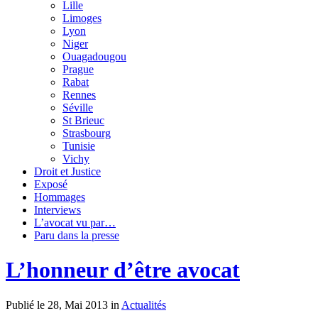
Lille
Limoges
Lyon
Niger
Ouagadougou
Prague
Rabat
Rennes
Séville
St Brieuc
Strasbourg
Tunisie
Vichy
Droit et Justice
Exposé
Hommages
Interviews
L’avocat vu par…
Paru dans la presse
L’honneur d’être avocat
Publié le 28, Mai 2013 in
Actualités