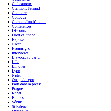
Châteauroux
Clermont-Ferrand
Collioure
Colloque
Combat d'un bâtonnat
Conférences
Discours
Droit et Justice
Exposé
Grèce
Hommages
Interviews
L’avocat vu par…
Lille
Limoges
Lyon
Niger
Ouagadougou
Paru dans la presse
Prague
Rabat
Rennes
Séville
St Brieuc
Strasbourg