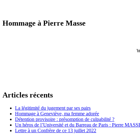
Hommage à Pierre Masse
W
Articles récents
La légitimité du jugement par ses pairs
Hommage à Geneviève, ma femme adorée
Détention provisoire : présomption de culpabilité ?
Un héros de l’Université et du Barreau de Paris : Pierre MASS
Lettre à un Confrère de ce 13 juillet 2022