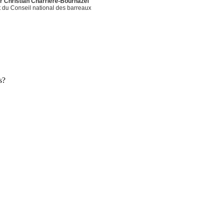
r Christian Charrière-Bournazel
 du Conseil national des barreaux
s?