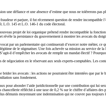
ession une défiance et une absence d’estime que nous ne tolérerons pas 
 fraudeur et parjure, il fut récemment question de rendre incompatible 
149, L.O. 145 et L.O. 146-1 du code électoral.
uveau projet de loi organique prétend rendre incompatible la fonction 
jet révèle la persistance du gouvernement à montrer les avocats du doigt
avocat par un parlementaire qui continuerait d’exercer notre métier, ce qu
légitime de le stigmatiser. Une fois achevée sa mission au service de la 
 S’agit-il d’empêcher les avocats de remplir un mandat électif ? Pourqu
s de négociation en le réservant aux seuls experts-comptables. Les contact
ider les avocats : les actions ne pourraient être intentées que par le bia
umiliation sans fondement.
aux pour abonder l’aide juridictionnelle par une contribution qui lui ser
 chancellerie réfléchit à une taxe de 0,2 % sur le chiffre d’affaires des 
 plus démunis moyennant une indemnisation qui ne couvre pas toujours leu