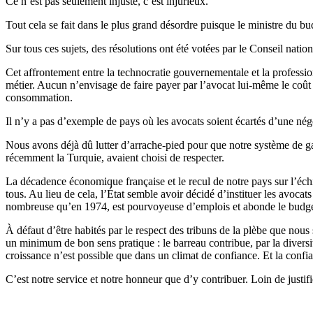
Ce n’est pas seulement injuste, c’est injurieux.
Tout cela se fait dans le plus grand désordre puisque le ministre du bu
Sur tous ces sujets, des résolutions ont été votées par le Conseil nati
Cet affrontement entre la technocratie gouvernementale et la professio
métier. Aucun n’envisage de faire payer par l’avocat lui-même le coût d
consommation.
Il n’y a pas d’exemple de pays où les avocats soient écartés d’une négo
Nous avons déjà dû lutter d’arrache-pied pour que notre système de gar
récemment la Turquie, avaient choisi de respecter.
La décadence économique française et le recul de notre pays sur l’échi
tous. Au lieu de cela, l’État semble avoir décidé d’instituer les avocat
nombreuse qu’en 1974, est pourvoyeuse d’emplois et abonde le budget
À défaut d’être habités par le respect des tribuns de la plèbe que no
un minimum de bon sens pratique : le barreau contribue, par la diversit
croissance n’est possible que dans un climat de confiance. Et la confia
C’est notre service et notre honneur que d’y contribuer. Loin de justi