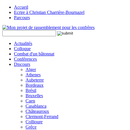
Accueil
Ecrire à Christian Charrière-Bournazel
Parcours
Actualités
Colloque
Combat d'un bâtonnat
Conférences
Discours
Alger
Athenes
Aubeterre
Bordeaux
Brésil
Bruxelles
Caen
Casablanca
Châteauroux
Clermont-Ferrand
Collioure
Grèce