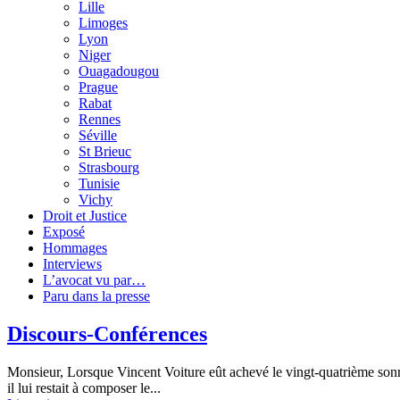
Lille
Limoges
Lyon
Niger
Ouagadougou
Prague
Rabat
Rennes
Séville
St Brieuc
Strasbourg
Tunisie
Vichy
Droit et Justice
Exposé
Hommages
Interviews
L’avocat vu par…
Paru dans la presse
Discours-Conférences
Monsieur, Lorsque Vincent Voiture eût achevé le vingt-quatrième sonnet 
il lui restait à composer le...