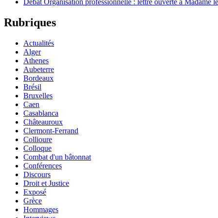
Débat Organisation professionnelle : lettre ouverte à Madame le
Rubriques
Actualités
Alger
Athenes
Aubeterre
Bordeaux
Brésil
Bruxelles
Caen
Casablanca
Châteauroux
Clermont-Ferrand
Collioure
Colloque
Combat d'un bâtonnat
Conférences
Discours
Droit et Justice
Exposé
Grèce
Hommages