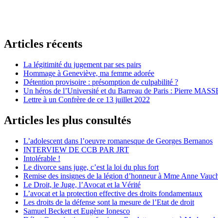
Articles récents
La légitimité du jugement par ses pairs
Hommage à Geneviève, ma femme adorée
Détention provisoire : présomption de culpabilité ?
Un héros de l’Université et du Barreau de Paris : Pierre MASS
Lettre à un Confrère de ce 13 juillet 2022
Articles les plus consultés
L’adolescent dans l’oeuvre romanesque de Georges Bernanos
INTERVIEW DE CCB PAR JRT
Intolérable !
Le divorce sans juge, c’est la loi du plus fort
Remise des insignes de la légion d’honneur à Mme Anne Vauc
Le Droit, le Juge, l’Avocat et la Vérité
L’avocat et la protection effective des droits fondamentaux
Les droits de la défense sont la mesure de l’Etat de droit
Samuel Beckett et Eugène Ionesco