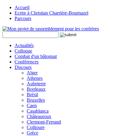
Accueil
Ecrire à Christian Charrière-Bournazel
Parcours
Actualités
Colloque
Combat d'un bâtonnat
Conférences
Discours
Alger
Athenes
Aubeterre
Bordeaux
Brésil
Bruxelles
Caen
Casablanca
Châteauroux
Clermont-Ferrand
Collioure
Grèce