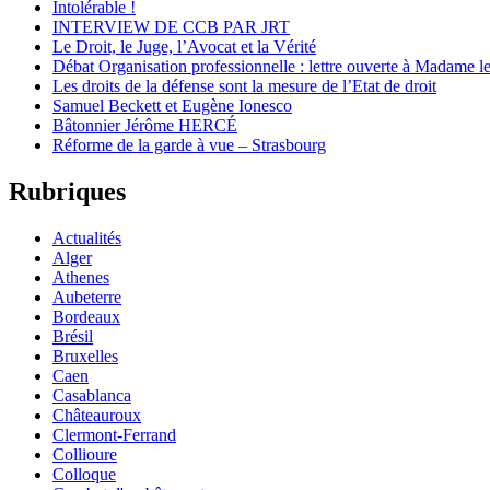
Intolérable !
INTERVIEW DE CCB PAR JRT
Le Droit, le Juge, l’Avocat et la Vérité
Débat Organisation professionnelle : lettre ouverte à Madame le
Les droits de la défense sont la mesure de l’Etat de droit
Samuel Beckett et Eugène Ionesco
Bâtonnier Jérôme HERCÉ
Réforme de la garde à vue – Strasbourg
Rubriques
Actualités
Alger
Athenes
Aubeterre
Bordeaux
Brésil
Bruxelles
Caen
Casablanca
Châteauroux
Clermont-Ferrand
Collioure
Colloque