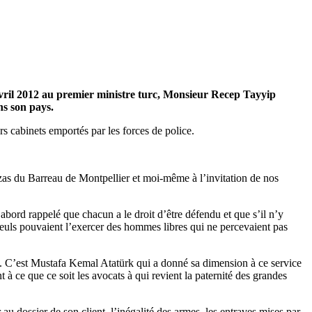
avril 2012 au premier ministre turc, Monsieur Recep Tayyip
ns son pays.
rs cabinets emportés par les forces de police.
as du Barreau de Montpellier et moi-même à l’invitation de nos
bord rappelé que chacun a le droit d’être défendu et que s’il n’y
 seuls pouvaient l’exercer des hommes libres qui ne percevaient pas
tal. C’est Mustafa Kemal Atatürk qui a donné sa dimension à ce service
 à ce que ce soit les avocats à qui revient la paternité des grandes
u dossier de son client, l’inégalité des armes, les entraves mises par