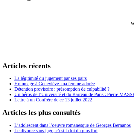
W
Articles récents
La légitimité du jugement par ses pairs
Hommage à Geneviève, ma femme adorée
Détention provisoire : présomption de culpabilité ?
Un héros de l’Université et du Barreau de Paris : Pierre MASS
Lettre à un Confrère de ce 13 juillet 2022
Articles les plus consultés
L’adolescent dans l’oeuvre romanesque de Georges Bernanos
Le divorce sans juge, c’est la loi du plus fort