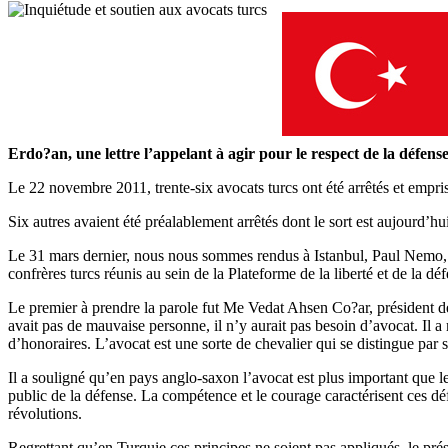
Erdo?an, une lettre l’appelant à agir pour le respect de la défens
Le 22 novembre 2011, trente-six avocats turcs ont été arrêtés et empris
Six autres avaient été préalablement arrêtés dont le sort est aujourd’hui
Le 31 mars dernier, nous nous sommes rendus à Istanbul, Paul Nemo, 
confrères turcs réunis au sein de la Plateforme de la liberté et de la dé
Le premier à prendre la parole fut Me Vedat Ahsen Co?ar, président de
avait pas de mauvaise personne, il n’y aurait pas besoin d’avocat. Il a
d’honoraires. L’avocat est une sorte de chevalier qui se distingue par 
Il a souligné qu’en pays anglo-saxon l’avocat est plus important que l
public de la défense. La compétence et le courage caractérisent ces déf
révolutions.
Regrettant qu’en Turquie ces principes ne soient pas appliqués, le prés