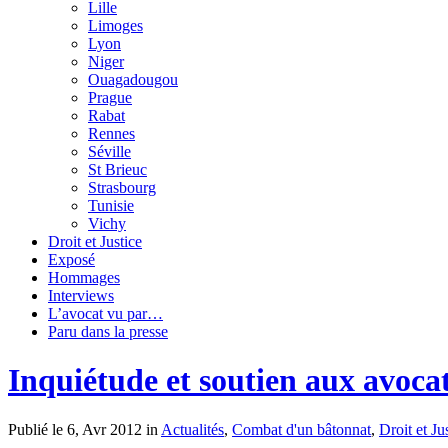
Lille
Limoges
Lyon
Niger
Ouagadougou
Prague
Rabat
Rennes
Séville
St Brieuc
Strasbourg
Tunisie
Vichy
Droit et Justice
Exposé
Hommages
Interviews
L’avocat vu par…
Paru dans la presse
Inquiétude et soutien aux avocat
Publié le 6, Avr 2012 in
Actualités
,
Combat d'un bâtonnat
,
Droit et Ju