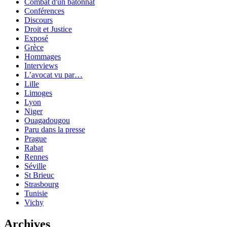
Combat d'un bâtonnat
Conférences
Discours
Droit et Justice
Exposé
Grèce
Hommages
Interviews
L’avocat vu par…
Lille
Limoges
Lyon
Niger
Ouagadougou
Paru dans la presse
Prague
Rabat
Rennes
Séville
St Brieuc
Strasbourg
Tunisie
Vichy
Archives