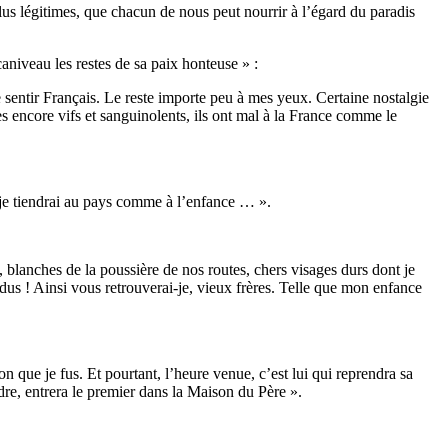
lus légitimes, que chacun de nous peut nourrir à l’égard du paradis
caniveau les restes de sa paix honteuse » :
me sentir Français. Le reste importe peu à mes yeux. Certaine nostalgie
 encore vifs et sanguinolents, ils ont mal à la France comme le
i, je tiendrai au pays comme à l’enfance … ».
lanches de la poussière de nos routes, chers visages durs dont je
endus ! Ainsi vous retrouverai-je, vieux frères. Telle que mon enfance
on que je fus. Et pourtant, l’heure venue, c’est lui qui reprendra sa
dre, entrera le premier dans la Maison du Père ».