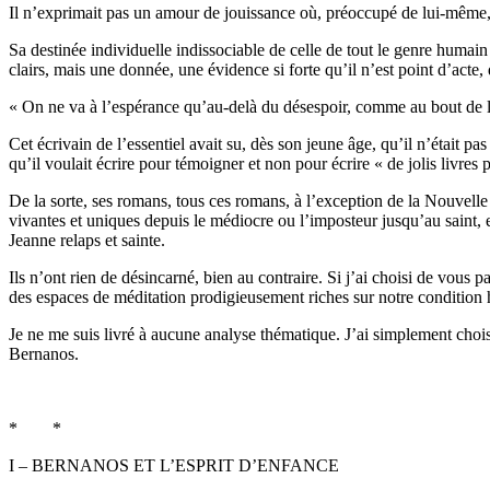
Il n’exprimait pas un amour de jouissance où, préoccupé de lui-même, il a
Sa destinée individuelle indissociable de celle de tout le genre humai
clairs, mais une donnée, une évidence si forte qu’il n’est point d’acte
« On ne va à l’espérance qu’au-delà du désespoir, comme au bout de la
Cet écrivain de l’essentiel avait su, dès son jeune âge, qu’il n’était 
qu’il voulait écrire pour témoigner et non pour écrire « de jolis livres
De la sorte, ses romans, tous ces romans, à l’exception de la Nouvell
vivantes et uniques depuis le médiocre ou l’imposteur jusqu’au saint, en
Jeanne relaps et sainte.
Ils n’ont rien de désincarné, bien au contraire. Si j’ai choisi de vou
des espaces de méditation prodigieusement riches sur notre condition 
Je ne me suis livré à aucune analyse thématique. J’ai simplement chois
Bernanos.
* *
I – BERNANOS ET L’ESPRIT D’ENFANCE