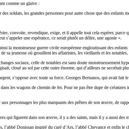
chant comme un glaive :
our des soldats, les grandes personnes pour autre chose que des enfants m
re, convoite, revendique, exige, et il appelle tout cela espérer, parce qu
peut s’appeler une espérance, ce serait plutôt un délire, une agonie ».
nsi la monstrueuse guerre civile européenne engloutissant des enfants pu
 de sa jeunesse où grouillent les affairistes, les vieillards et les notable
changes sociaux, celle de notables est sans doute monstrueusement hype
ait, cloué au sol par cette outre énorme, qui d’ailleurs ne secrétait plu
gent, s’oppose avec toute sa force. Georges Bernanos, qui avait fait le c
 dans les wagons de chemin de fer. Pour ne pas être dupe de créatures i
 aux personnages les plus marquants des prêtres de son œuvre, de rappele
tres qui figurent dans son œuvre, il y a des saints, mais il y a aussi des
res, l’abbé Donissan inspiré du curé d’Ars, l’abbé Chevance et enfin le c