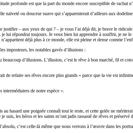
itude profonde est que la part du monde encore susceptible de rachat n’
lle naïveté ou douceur suave qui s’apparenterait d’ailleurs aux dodelinem
e justifier – aux yeux de qui ? – je vous l’ai déjà dit, je brave le ridicu
e lui répondrai toujours. Je veux bien lui apprendre à souffrir, je ne le
n n’appartient déjà plus à ce monde, elle est pleine et dense comme l’enf
 les imposteurs, les notables gavés d’illusions :
 beaucoup d’illusions. L’illusion, c’est le rêve à bon marché, fil et cot
rait de refaire ses rêves encore plus grands « parce que la vie est infini
s intermédiaires de notre espèce ».
 au hasard une poignée connaît tout le reste, et cette gelée ne mériterai
e suis, les héros et les saints m’ont jadis rassasié de rêves et préservé d
l’absolu, c’est celle-là même que nous verrons à l’œuvre dans les portrai