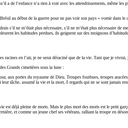
’il a de l’enfance n’a rien à voir avec les attendrissements, même les p
u Brésil au début de la guerre pour ne pas voir son pays « vomir dans le 
drais s’il ne m’était plus nécessaire, s’il ne m’était plus nécessaire de 
eurent les habitudes perdues, ils geignent sur des moignons d’habitudes
s racines en l’air, je ne serai déraciné que de la vie. Tant que je vivra
des Grands cimetières sous la lune :
ur, aux portes du royaume de Dieu. Troupes fourbues, troupes aracées, b
li leur tâche, assumé la vie et la mort, ô regards qui ne se sont jamais r
ie est déjà pleine de morts. Mais le plus mort des morts est le petit garç
ernière, et comme un jeune chef ses vétérans, ralliant la troupe en désor