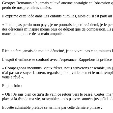
Georges Bernanos n’a jamais cultivé aucune nostalgie et l’obsession qu
perdu de nos premières années.
Il exprime cette idée dans Les enfants humiliés, alors qu’il est parti a
« Je n’ai pas perdu mon pays, je ne pourrais le perdre à demi, je le per
des déracinés m’inspire même plus de dégout que de compassion. Ils pl
manchot au pouce de sa main amputée.
Rien ne fera jamais de moi un déraciné, je ne vivrai pas cinq minutes le
L’esprit d’enfance se confond avec l’espérance. Rappelons la préface 
« Compagnons inconnus, vieux frères, nous arriverons ensemble, un jo
n’ai pas su essuyer la sueur, regards qui ont vu le bien et le mal, remp
vous a rêvé ».
Et plus loin :
« Oh ! Je sais bien ce qu’a de vain ce retour vers le passé. Certes, ma v
place à la tête de ma vie, rassemblera mes pauvres années jusqu’à la d
Et cette admirable préface se termine par cette dernière phrase :