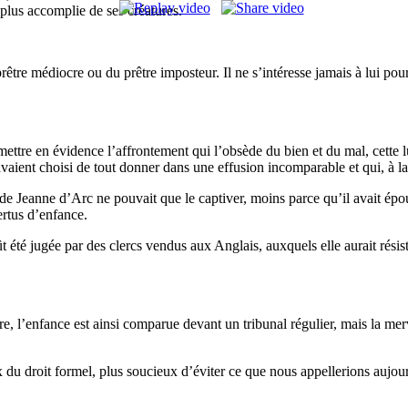
plus accomplie de ses créatures.
être médiocre ou du prêtre imposteur. Il ne s’intéresse jamais à lui pou
r mettre en évidence l’affrontement qui l’obsède du bien et du mal, cette
vaient choisi de tout donner dans une effusion incomparable et qui, à 
de Jeanne d’Arc ne pouvait que le captiver, moins parce qu’il avait ép
ertus d’enfance.
 été jugée par des clercs vendus aux Anglais, auxquels elle aurait résisté
e, l’enfance est ainsi comparue devant un tribunal régulier, mais la merve
 droit formel, plus soucieux d’éviter ce que nous appellerions aujourd’