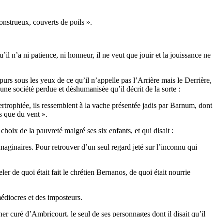
onstrueux, couverts de poils ».
’il n’a ni patience, ni honneur, il ne veut que jouir et la jouissance ne
rs sous les yeux de ce qu’il n’appelle pas l’Arrière mais le Derrière,
s, une société perdue et déshumanisée qu’il décrit de la sorte :
rtrophiée, ils ressemblent à la vache présentée jadis par Barnum, dont
s que du vent ».
hoix de la pauvreté malgré ses six enfants, et qui disait :
maginaires. Pour retrouver d’un seul regard jeté sur l’inconnu qui
r de quoi était fait le chrétien Bernanos, de quoi était nourrie
 médiocres et des imposteurs.
her curé d’Ambricourt, le seul de ses personnages dont il disait qu’il