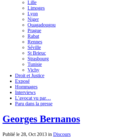
Lille
Limoges
Lyon
Niger
Ouagadougou
Prague
Rabat
Rennes
Séville
St Brieuc
Strasbourg
Tunisie
Vichy
Droit et Justice
Exposé
Hommages
Interviews
L’avocat vu par…
Paru dans la presse
Georges Bernanos
Publié le 28, Oct 2013 in
Discours