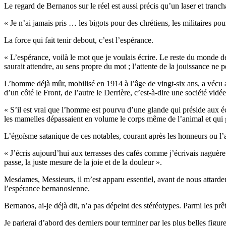
Le regard de Bernanos sur le réel est aussi précis qu’un laser et tran
« Je n’ai jamais pris … les bigots pour des chrétiens, les militaires p
La force qui fait tenir debout, c’est l’espérance.
« L’espérance, voilà le mot que je voulais écrire. Le reste du monde dési
saurait attendre, au sens propre du mot ; l’attente de la jouissance ne 
L’homme déjà mûr, mobilisé en 1914 à l’âge de vingt-six ans, a vécu ai
d’un côté le Front, de l’autre le Derrière, c’est-à-dire une société vidée
« S’il est vrai que l’homme est pourvu d’une glande qui préside aux é
les mamelles dépassaient en volume le corps même de l’animal et qui gis
L’égoïsme satanique de ces notables, courant après les honneurs ou l’ar
« J’écris aujourd’hui aux terrasses des cafés comme j’écrivais naguère
passe, la juste mesure de la joie et de la douleur ».
Mesdames, Messieurs, il m’est apparu essentiel, avant de nous attarder
l’espérance bernanosienne.
Bernanos, ai-je déjà dit, n’a pas dépeint des stéréotypes. Parmi les prê
Je parlerai d’abord des derniers pour terminer par les plus belles figu