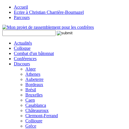
Accueil
Ecrire à Christian Charrière-Bournazel
Parcours
Actualités
Colloque
Combat d'un bâtonnat
Conférences
Discours
Alger
Athenes
Aubeterre
Bordeaux
Brésil
Bruxelles
Caen
Casablanca
Châteauroux
Clermont-Ferrand
Collioure
Grèce