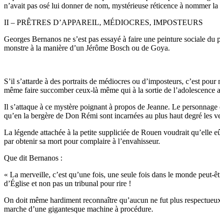
n’avait pas osé lui donner de nom, mystérieuse réticence à nommer la 
II – PRÊTRES D’APPAREIL, MÉDIOCRES, IMPOSTEURS
Georges Bernanos ne s’est pas essayé à faire une peinture sociale du pr
monstre à la manière d’un Jérôme Bosch ou de Goya.
S’il s’attarde à des portraits de médiocres ou d’imposteurs, c’est pou
même faire succomber ceux-là même qui à la sortie de l’adolescence a
Il s’attaque à ce mystère poignant à propos de Jeanne. Le personnage 
qu’en la bergère de Don Rémi sont incarnées au plus haut degré les v
La légende attachée à la petite suppliciée de Rouen voudrait qu’elle eût
par obtenir sa mort pour complaire à l’envahisseur.
Que dit Bernanos :
« La merveille, c’est qu’une fois, une seule fois dans le monde peut-êtr
d’Église et non pas un tribunal pour rire !
On doit même hardiment reconnaître qu’aucun ne fut plus respectueux du
marche d’une gigantesque machine à procédure.