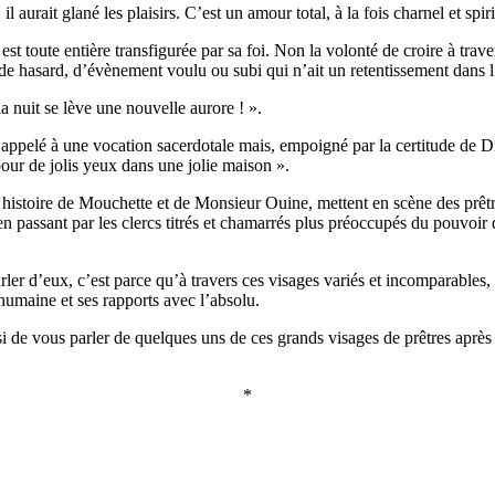
urait glané les plaisirs. C’est un amour total, à la fois charnel et spirit
n est toute entière transfigurée par sa foi. Non la volonté de croire à t
, de hasard, d’évènement voulu ou subi qui n’ait un retentissement dans l’
 nuit se lève une nouvelle aurore ! ».
pas appelé à une vocation sacerdotale mais, empoigné par la certitude de D
 pour de jolis yeux dans une jolie maison ».
e histoire de Mouchette et de Monsieur Ouine, mettent en scène des prêt
 passant par les clercs titrés et chamarrés plus préoccupés du pouvoir qu
s parler d’eux, c’est parce qu’à travers ces visages variés et incomparab
humaine et ses rapports avec l’absolu.
i de vous parler de quelques uns de ces grands visages de prêtres après 
*