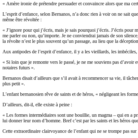
« Amère ironie de prétendre persuader et convaincre alors que ma cert
L’esprit d’enfance, selon Bernanos, n’a donc rien à voir on ne sait que
même être révoltée :
« J’ignore pour qui j’écris, mais je sais pourquoi j’écris. J’écris pour m
me parler ou non, qu’importe. Je ne conviendrai jamais de son silence, j
la révolte n’est le plus souvent qu’un passage, au lieu que la déceptio
Aux antipodes de l’esprit d’enfance, il y a les vieillards, les imbéciles,
« Si loin que je remonte vers le passé, je ne me souviens pas d’avoir eu
notaires futurs ».
Bernanos disait d’ailleurs que s’il avait à recommencer sa vie, il tâche
plus petit ».
L’enfant bernanosien rêve de saints et de héros, « négligeant les forme
D’ailleurs, dit-il, elle existe à peine :
« Les formes intermédiaires sont une bouillie, un magma – qui en a pris
lui donner leur nom d’homme. Bref c’est par les saints et les héros que j
Cette extraordinaire clairvoyance de l’enfant qui ne se trompe pas sur 