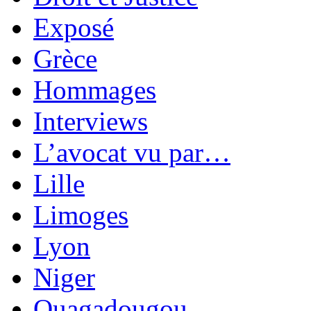
Exposé
Grèce
Hommages
Interviews
L’avocat vu par…
Lille
Limoges
Lyon
Niger
Ouagadougou