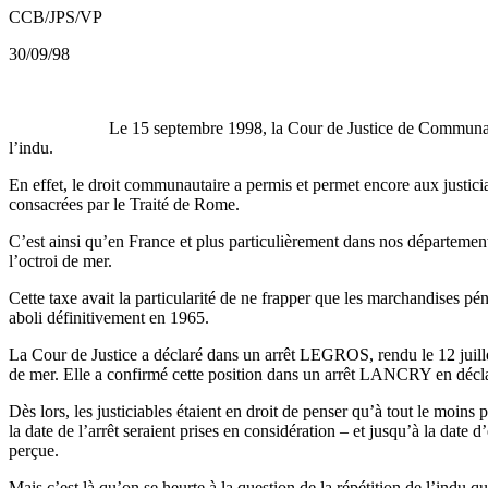
CCB/JPS/VP
30/09/98
Le 15 septembre 1998, la Cour de Justice de Communautés Européen
l’indu.
En effet, le droit communautaire a permis et permet encore aux justici
consacrées par le Traité de Rome.
C’est ainsi qu’en France et plus particulièrement dans nos département
l’octroi de mer.
Cette taxe avait la particularité de ne frapper que les marchandises pé
aboli définitivement en 1965.
La Cour de Justice a déclaré dans un arrêt LEGROS, rendu le 12 juillet
de mer. Elle a confirmé cette position dans un arrêt LANCRY en déclaran
Dès lors, les justiciables étaient en droit de penser qu’à tout le moins
la date de l’arrêt seraient prises en considération – et jusqu’à la date
perçue.
Mais c’est là qu’on se heurte à la question de la répétition de l’indu qu