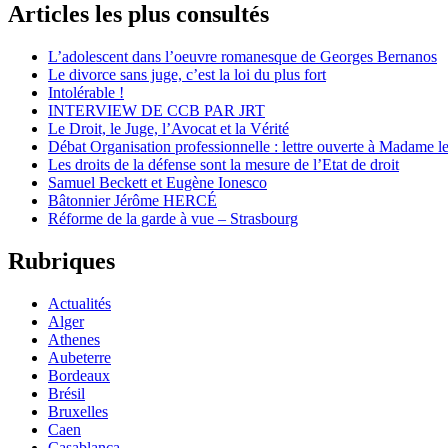
Articles les plus consultés
L’adolescent dans l’oeuvre romanesque de Georges Bernanos
Le divorce sans juge, c’est la loi du plus fort
Intolérable !
INTERVIEW DE CCB PAR JRT
Le Droit, le Juge, l’Avocat et la Vérité
Débat Organisation professionnelle : lettre ouverte à Madame le
Les droits de la défense sont la mesure de l’Etat de droit
Samuel Beckett et Eugène Ionesco
Bâtonnier Jérôme HERCÉ
Réforme de la garde à vue – Strasbourg
Rubriques
Actualités
Alger
Athenes
Aubeterre
Bordeaux
Brésil
Bruxelles
Caen
Casablanca