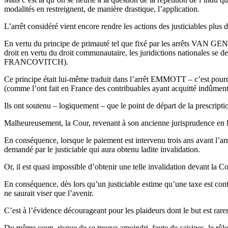
modalités en restreignent, de manière drastique, l’application.
L’arrêt considéré vient encore rendre les actions des justiciables plus 
En vertu du principe de primauté tel que fixé par les arrêts VAN 
droit en vertu du droit communautaire, les juridictions nationales se d
FRANCOVITCH).
Ce principe était lui-même traduit dans l’arrêt EMMOTT – c’est pourquo
(comme l’ont fait en France des contribuables ayant acquitté indûment 
Ils ont soutenu – logiquement – que le point de départ de la prescriptio
Malheureusement, la Cour, revenant à son ancienne jurisprudence en la 
En conséquence, lorsque le paiement est intervenu trois ans avant l’ar
demandé par le justiciable qui aura obtenu ladite invalidation.
Or, il est quasi impossible d’obtenir une telle invalidation devant la Co
En conséquence, dès lors qu’un justiciable estime qu’une taxe est cont
ne saurait viser que l’avenir.
C’est à l’évidence décourageant pour les plaideurs dont le but est rarem
Du même coup, risque de se trouve amoindri, faute de saisines, le rôle 