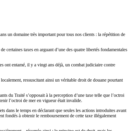
 domaine très important pour tous nos clients : la répétition de
t de certaines taxes en arguant d’une des quatre libertés fondamentales
s ont entamé, il y a vingt ans déjà, un combat judiciaire contre
 localement, ressuscitant ainsi un véritable droit de douane pourtant
ts du Traité s’opposait à la perception d’une taxe telle que l’octroi
nir l’octroi de mer en vigueur était invalide.
fets dans le temps en déclarant que seules les actions introduites avant
aient fondés à obtenir le remboursement de cette taxe illégalement
ossièrement – résumée ainsi : le principe est de droit, mais les