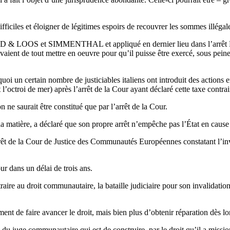
difficiles et éloigner de légitimes espoirs de recouvrer les sommes illéga
GEND & LOOS et SIMMENTHAL et appliqué en dernier lieu dans l’arrêt
evaient de tout mettre en oeuvre pour qu’il puisse être exercé, sous pein
i un certain nombre de justiciables italiens ont introduit des actions 
l’octroi de mer) après l’arrêt de la Cour ayant déclaré cette taxe contr
n ne saurait être constitué que par l’arrêt de la Cour.
matière, a déclaré que son propre arrêt n’empêche pas l’État en cause de
rêt de la Cour de Justice des Communautés Européennes constatant l’inva
ur dans un délai de trois ans.
raire au droit communautaire, la bataille judiciaire pour son invalidat
ent de faire avancer le droit, mais bien plus d’obtenir réparation dès lor
du juge communautaire qui est de construire, par le droit qu’il a missio