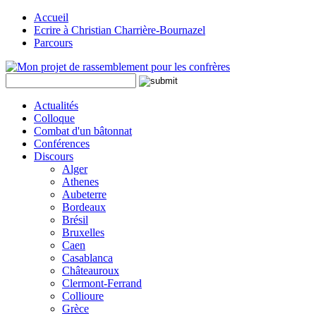
Accueil
Ecrire à Christian Charrière-Bournazel
Parcours
Actualités
Colloque
Combat d'un bâtonnat
Conférences
Discours
Alger
Athenes
Aubeterre
Bordeaux
Brésil
Bruxelles
Caen
Casablanca
Châteauroux
Clermont-Ferrand
Collioure
Grèce