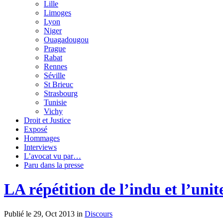
Lille
Limoges
Lyon
Niger
Ouagadougou
Prague
Rabat
Rennes
Séville
St Brieuc
Strasbourg
Tunisie
Vichy
Droit et Justice
Exposé
Hommages
Interviews
L’avocat vu par…
Paru dans la presse
LA répétition de l’indu et l’uni
Publié le 29, Oct 2013 in
Discours