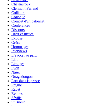
Châteauroux
Clermont-Ferrand
Collioure
Colloque
Combat d'un bâtonnat
Conférences
Discours
Droit et Justice
Exposé
Grèce
Hommages
Interviews
L’avocat vu par…
Lille
Limoges
Lyon
Niger
Ouagadougou
Paru dans la presse
Prague
Rabat
Rennes
Séville
St Brieuc