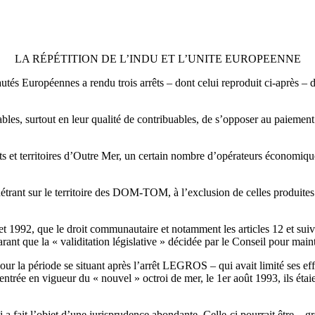
LA RÉPÉTITION DE L’INDU ET L’UNITE EUROPEENNE
nes a rendu trois arrêts – dont celui reproduit ci-après – dans un
ables, surtout en leur qualité de contribuables, de s’opposer au paiemen
s et territoires d’Outre Mer, un certain nombre d’opérateurs économique
nétrant sur le territoire des DOM-TOM, à l’exclusion de celles produites
 1992, que le droit communautaire et notamment les articles 12 et suivan
t que la « validitation législative » décidée par le Conseil pour mainte
 pour la période se situant après l’arrêt LEGROS – qui avait limité ses ef
 d’entrée en vigueur du « nouvel » octroi de mer, le 1er août 1993, ils ét
i a fait l’objet d’une jurisprudence abondante. Celle-ci pourrait être – gr