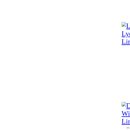
Lir
Lir