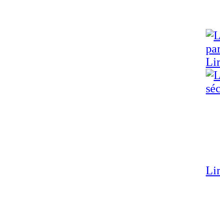
Lir
Lir