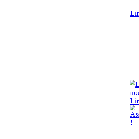
Lir
Lir