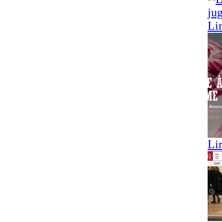
Lir
Lir