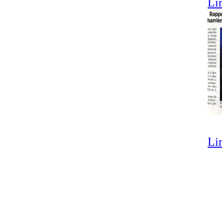
Lir
Lir