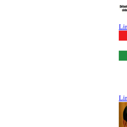
Lir
Lir