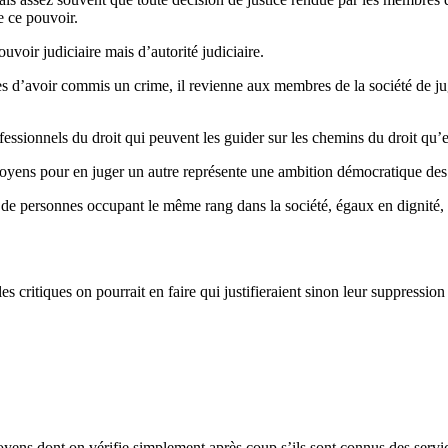
e ce pouvoir.
ouvoir judiciaire mais d’autorité judiciaire.
s d’avoir commis un crime, il revienne aux membres de la société de juger
de professionnels du droit qui peuvent les guider sur les chemins du droi
itoyens pour en juger un autre représente une ambition démocratique des
que de personnes occupant le même rang dans la société, égaux en dignité, 
critiques on pourrait en faire qui justifieraient sinon leur suppression
itoyens dont on vérifie simplement après coup s’ils sont connus des servic