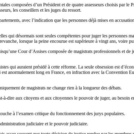
ntales composées d’un Président et de quatre assesseurs choisis par le 
seurs, les conseillers et les juges du ressort.
départements, avec l’indication que les personnes déjà mises en accusati
elles qui désormais sont seules compétentes pour juger les personnes m
n revanche, lorsque la peine encourue est supérieure à vingt ans, voire p
uisqu’une Cour d’Assises composée de magistrats professionnels et de 
stes qui auraient présidé à cette réforme. La seule obsession est d’écon
ion qui est anormalement long en France, en infraction avec la Convent
niquement de magistrats ne change rien à la longueur des débats.
’est-à-dire aux citoyens et aux citoyennes le pouvoir de juger, au besoin 
i touche à l’examen critique du fonctionnement des jurys populaires.
ministration judiciaire et le pouvoir judiciaire.
ais assez souvent que toute décision de justice rendue par les membres d