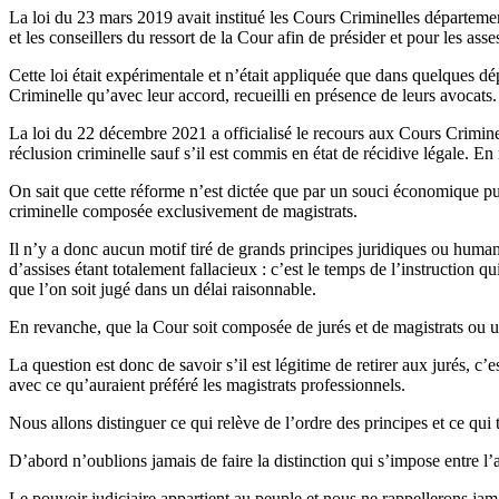
La loi du 23 mars 2019 avait institué les Cours Criminelles départeme
et les conseillers du ressort de la Cour afin de présider et pour les asses
Cette loi était expérimentale et n’était appliquée que dans quelques 
Criminelle qu’avec leur accord, recueilli en présence de leurs avocats.
La loi du 22 décembre 2021 a officialisé le recours aux Cours Crimin
réclusion criminelle sauf s’il est commis en état de récidive légale. E
On sait que cette réforme n’est dictée que par un souci économique p
criminelle composée exclusivement de magistrats.
Il n’y a donc aucun motif tiré de grands principes juridiques ou humani
d’assises étant totalement fallacieux : c’est le temps de l’instruct
que l’on soit jugé dans un délai raisonnable.
En revanche, que la Cour soit composée de jurés et de magistrats ou u
La question est donc de savoir s’il est légitime de retirer aux jurés, c
avec ce qu’auraient préféré les magistrats professionnels.
Nous allons distinguer ce qui relève de l’ordre des principes et ce qu
D’abord n’oublions jamais de faire la distinction qui s’impose entre l’ad
Le pouvoir judiciaire appartient au peuple et nous ne rappellerons jam