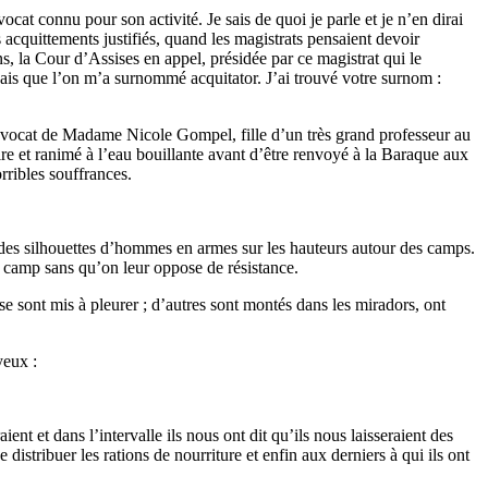
ocat connu pour son activité. Je sais de quoi je parle et je n’en dirai
s acquittements justifiés, quand les magistrats pensaient devoir
ans, la Cour d’Assises en appel, présidée par ce magistrat qui le
je sais que l’on m’a surnommé acquitator. J’ai trouvé votre surnom :
d’avocat de Madame Nicole Gompel, fille d’un très grand professeur au
ire et ranimé à l’eau bouillante avant d’être renvoyé à la Baraque aux
orribles souffrances.
u des silhouettes d’hommes en armes sur les hauteurs autour des camps.
 le camp sans qu’on leur oppose de résistance.
s se sont mis à pleurer ; d’autres sont montés dans les miradors, ont
yeux :
ent et dans l’intervalle ils nous ont dit qu’ils nous laisseraient des
e distribuer les rations de nourriture et enfin aux derniers à qui ils ont