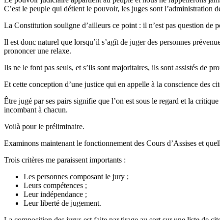
C’est le peuple qui détient le pouvoir, les juges sont l’administration d
La Constitution souligne d’ailleurs ce point : il n’est pas question de p
Il est donc naturel que lorsqu’il s’agît de juger des personnes prévenue
prononcer une relaxe.
Ils ne le font pas seuls, et s’ils sont majoritaires, ils sont assistés 
Et cette conception d’une justice qui en appelle à la conscience des c
Être jugé par ses pairs signifie que l’on est sous le regard et la criti
incombant à chacun.
Voilà pour le préliminaire.
Examinons maintenant le fonctionnement des Cours d’Assises et quelles 
Trois critères me paraissent importants :
Les personnes composant le jury ;
Leurs compétences ;
Leur indépendance ;
Leur liberté de jugement.
La composition des jurys est faite par tirage au sort sur une liste de c