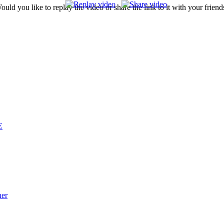
ould you like to replay the video or share the link to it with your friend
E
her