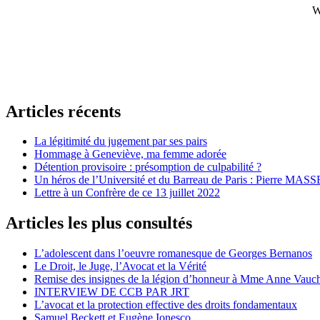
W
Articles récents
La légitimité du jugement par ses pairs
Hommage à Geneviève, ma femme adorée
Détention provisoire : présomption de culpabilité ?
Un héros de l’Université et du Barreau de Paris : Pierre MASS
Lettre à un Confrère de ce 13 juillet 2022
Articles les plus consultés
L’adolescent dans l’oeuvre romanesque de Georges Bernanos
Le Droit, le Juge, l’Avocat et la Vérité
Remise des insignes de la légion d’honneur à Mme Anne Vauc
INTERVIEW DE CCB PAR JRT
L’avocat et la protection effective des droits fondamentaux
Samuel Beckett et Eugène Ionesco