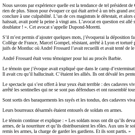
Nous savons par expérience quelle est la tendance de tel président de Co
rien de plus. Sinon pour évoquer ce qui était arrivé à un très grand avo
conclure à une culpabilité. L’un de ces magistrats le détestait, et alor
haïssait, avait porté la peine à vingt ans. L’avocat en question est allé
doublator ! ». Cet avocat s’appelle Dupond-Moretti.
S’il m’est permis d’ajouter quelques mots, j’évoquerai la déposition f
Collège de France, Marcel Gompel, résistant, arrêté à Lyon et torturé 
juifs de Montluc où André Frossard l’avait recueilli et avait tenté de le 
André Frossard était venu témoigner pour lui au procès Barbie.
Le témoin que j’évoque avait expliqué que dans le camp d’extermination
Il avait cru qu’il hallucinait. C’étaient les alliés. Ils ont dévalé les 
Le spectacle qui s’est offert à leur yeux était terrible : des cadavres v
arrêté les sentinelles qui ne se sont pas défendues et ont rassemblé to
Sont sortis des baraquements les rayés et les tondus, des cadavres vivan
Leurs bourreaux désarmés étaient entourés de soldats en armes.
Le témoin continue et explique : « Les soldats nous ont dit qu’ils devaie
armes, de la nourriture et qu’ils distribueraient les rôles. Aux uns le so
remis les armes, la charge de garder les gardiens. Et ils sont partis. »