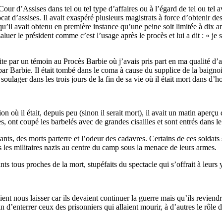
ur d’Assises dans tel ou tel type d’affaires ou à l’égard de tel ou tel av
cat d’assises. Il avait exaspéré plusieurs magistrats à force d’obtenir de
s qu’il avait obtenu en première instance qu’une peine soit limitée à dix 
 saluer le président comme c’est l’usage après le procès et lui a dit : « 
aite par un témoin au Procès Barbie où j’avais pris part en ma qualité 
par Barbie. Il était tombé dans le coma à cause du supplice de la baigno
soulager dans les trois jours de la fin de sa vie où il était mort dans d’h
 où il était, depuis peu (sinon il serait mort), il avait un matin aperç
pentes, ont coupé les barbelés avec de grandes cisailles et sont entrés dans
ivants, des morts parterre et l’odeur des cadavres. Certains de ces soldat
us les militaires nazis au centre du camp sous la menace de leurs armes.
ts tous proches de la mort, stupéfaits du spectacle qui s’offrait à leurs 
nt nous laisser car ils devaient continuer la guerre mais qu’ils reviendrai
in d’enterrer ceux des prisonniers qui allaient mourir, à d’autres le rôle d