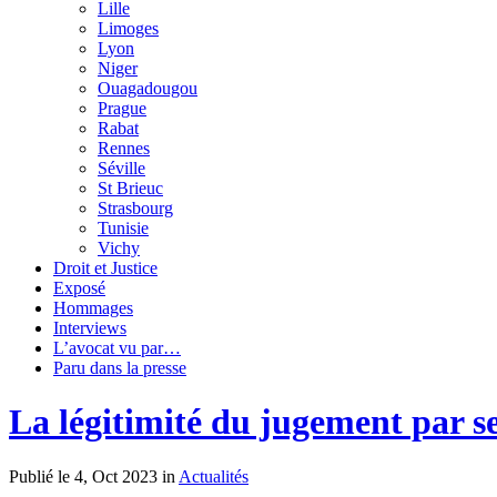
Lille
Limoges
Lyon
Niger
Ouagadougou
Prague
Rabat
Rennes
Séville
St Brieuc
Strasbourg
Tunisie
Vichy
Droit et Justice
Exposé
Hommages
Interviews
L’avocat vu par…
Paru dans la presse
La légitimité du jugement par se
Publié le 4, Oct 2023 in
Actualités