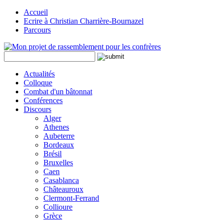
Accueil
Ecrire à Christian Charrière-Bournazel
Parcours
Actualités
Colloque
Combat d'un bâtonnat
Conférences
Discours
Alger
Athenes
Aubeterre
Bordeaux
Brésil
Bruxelles
Caen
Casablanca
Châteauroux
Clermont-Ferrand
Collioure
Grèce