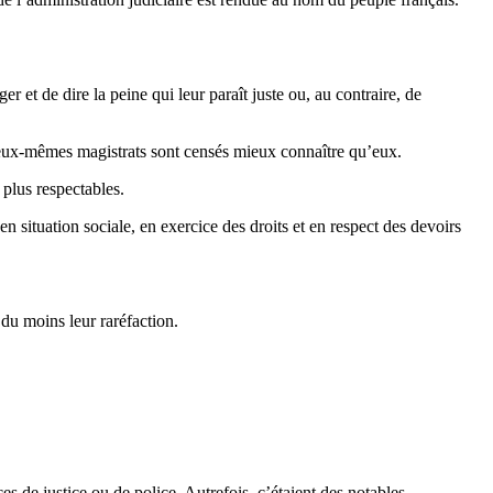
 et de dire la peine qui leur paraît juste ou, au contraire, de
t qu’eux-mêmes magistrats sont censés mieux connaître qu’eux.
 plus respectables.
en situation sociale, en exercice des droits et en respect des devoirs
 du moins leur raréfaction.
es de justice ou de police. Autrefois, c’étaient des notables