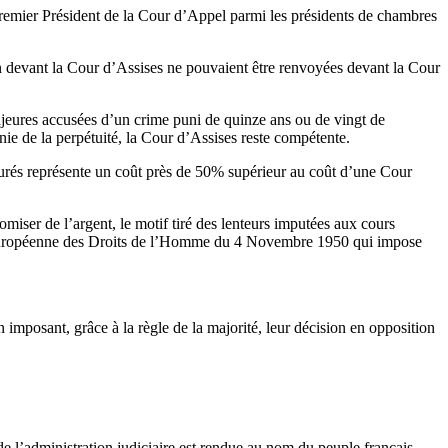
Premier Président de la Cour d’Appel parmi les présidents de chambres
on devant la Cour d’Assises ne pouvaient être renvoyées devant la Cour
ajeures accusées d’un crime puni de quinze ans ou de vingt de
unie de la perpétuité, la Cour d’Assises reste compétente.
jurés représente un coût près de 50% supérieur au coût d’une Cour
omiser de l’argent, le motif tiré des lenteurs imputées aux cours
ion Européenne des Droits de l’Homme du 4 Novembre 1950 qui impose
en imposant, grâce à la règle de la majorité, leur décision en opposition
e l’administration judiciaire est rendue au nom du peuple français.