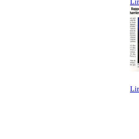
Lir
Lir