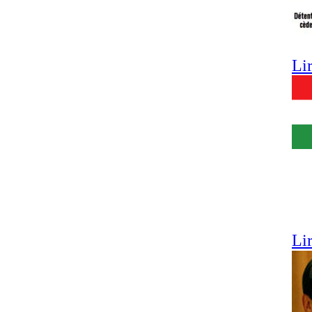
Lir
Lir