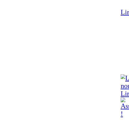
Lir
Lir