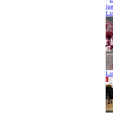
Lir
Lir