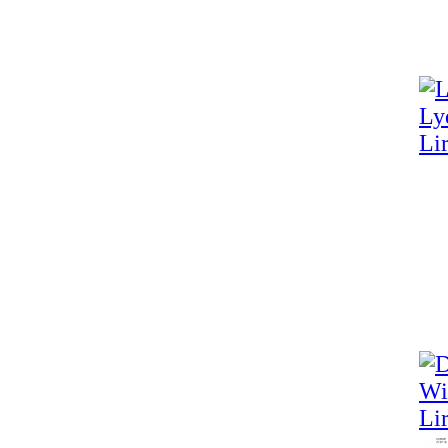
Lir
Lir