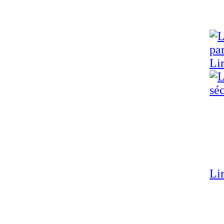
Lir
Lir