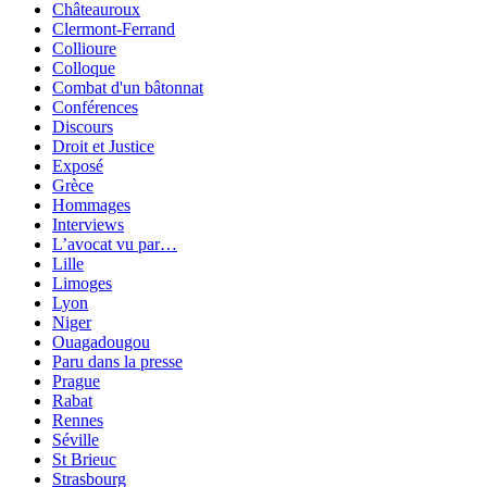
Châteauroux
Clermont-Ferrand
Collioure
Colloque
Combat d'un bâtonnat
Conférences
Discours
Droit et Justice
Exposé
Grèce
Hommages
Interviews
L’avocat vu par…
Lille
Limoges
Lyon
Niger
Ouagadougou
Paru dans la presse
Prague
Rabat
Rennes
Séville
St Brieuc
Strasbourg