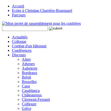
Accueil
Ecrire à Christian Charrière-Bournazel
Parcours
Actualités
Colloque
Combat d'un bâtonnat
Conférences
Discours
Alger
Athenes
Aubeterre
Bordeaux
Brésil
Bruxelles
Caen
Casablanca
Châteauroux
Clermont-Ferrand
Collioure
Grèce