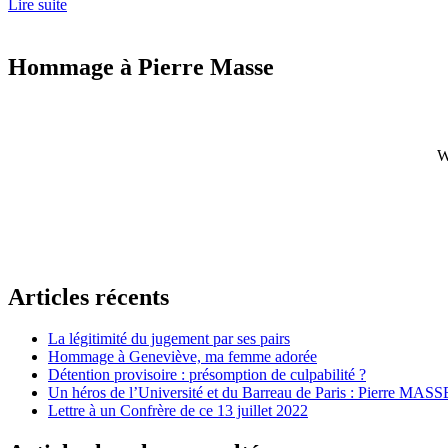
Lire suite
Hommage à Pierre Masse
W
Articles récents
La légitimité du jugement par ses pairs
Hommage à Geneviève, ma femme adorée
Détention provisoire : présomption de culpabilité ?
Un héros de l’Université et du Barreau de Paris : Pierre MASS
Lettre à un Confrère de ce 13 juillet 2022