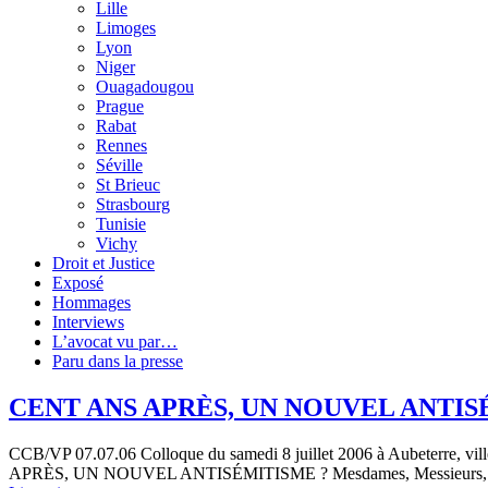
Lille
Limoges
Lyon
Niger
Ouagadougou
Prague
Rabat
Rennes
Séville
St Brieuc
Strasbourg
Tunisie
Vichy
Droit et Justice
Exposé
Hommages
Interviews
L’avocat vu par…
Paru dans la presse
CENT ANS APRÈS, UN NOUVEL ANTIS
CCB/VP 07.07.06 Colloque du samedi 8 juillet 2006 à Aubeterre, vill
APRÈS, UN NOUVEL ANTISÉMITISME ? Mesdames, Messieurs, L’af