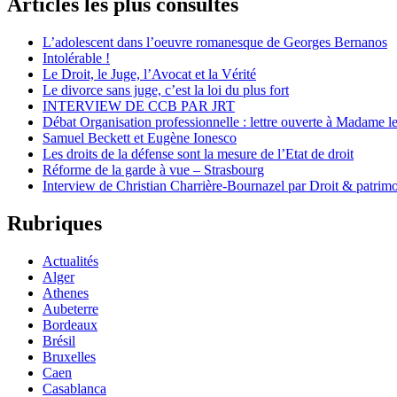
Articles les plus consultés
L’adolescent dans l’oeuvre romanesque de Georges Bernanos
Intolérable !
Le Droit, le Juge, l’Avocat et la Vérité
Le divorce sans juge, c’est la loi du plus fort
INTERVIEW DE CCB PAR JRT
Débat Organisation professionnelle : lettre ouverte à Madame le
Samuel Beckett et Eugène Ionesco
Les droits de la défense sont la mesure de l’Etat de droit
Réforme de la garde à vue – Strasbourg
Interview de Christian Charrière-Bournazel par Droit & patrimo
Rubriques
Actualités
Alger
Athenes
Aubeterre
Bordeaux
Brésil
Bruxelles
Caen
Casablanca