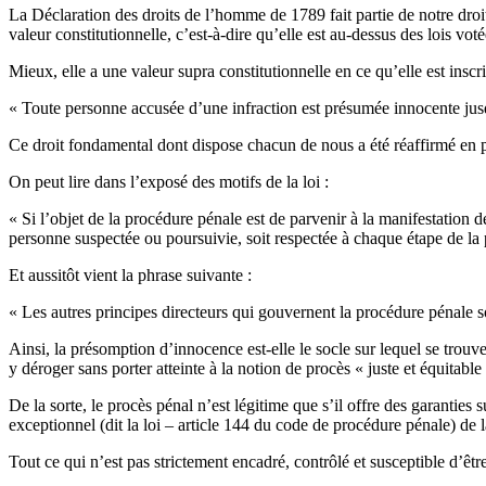
La Déclaration des droits de l’homme de 1789 fait partie de notre droi
valeur constitutionnelle, c’est-à-dire qu’elle est au-dessus des lois vot
Mieux, elle a une valeur supra constitutionnelle en ce qu’elle est insc
« Toute personne accusée d’une infraction est présumée innocente jusqu’
Ce droit fondamental dont dispose chacun de nous a été réaffirmé en p
On peut lire dans l’exposé des motifs de la loi :
« Si l’objet de la procédure pénale est de parvenir à la manifestation d
personne suspectée ou poursuivie, soit respectée à chaque étape de la p
Et aussitôt vient la phrase suivante :
« Les autres principes directeurs qui gouvernent la procédure pénale 
Ainsi, la présomption d’innocence est-elle le socle sur lequel se trouve
y déroger sans porter atteinte à la notion de procès « juste et équit
De la sorte, le procès pénal n’est légitime que s’il offre des garanties 
exceptionnel (dit la loi – article 144 du code de procédure pénale) de l
Tout ce qui n’est pas strictement encadré, contrôlé et susceptible d’êt