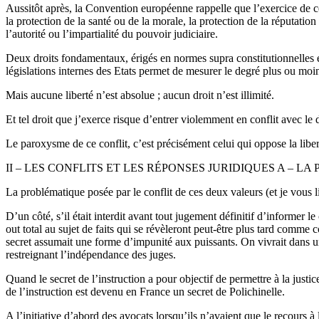
Aussitôt après, la Convention européenne rappelle que l’exercice de cet
la protection de la santé ou de la morale, la protection de la réputation
l’autorité ou l’impartialité du pouvoir judiciaire.
Deux droits fondamentaux, érigés en normes supra constitutionnelles e
législations internes des Etats permet de mesurer le degré plus ou moi
Mais aucune liberté n’est absolue ; aucun droit n’est illimité.
Et tel droit que j’exerce risque d’entrer violemment en conflit avec le d
Le paroxysme de ce conflit, c’est précisément celui qui oppose la libe
II – LES CONFLITS ET LES RÉPONSES JURIDIQUES A – L
La problématique posée par le conflit de ces deux valeurs (et je vous 
D’un côté, s’il était interdit avant tout jugement définitif d’informer
out total au sujet de faits qui se révèleront peut-être plus tard comme c
secret assumait une forme d’impunité aux puissants. On vivrait dans 
restreignant l’indépendance des juges.
Quand le secret de l’instruction a pour objectif de permettre à la justic
de l’instruction est devenu en France un secret de Polichinelle.
A l’initiative d’abord des avocats lorsqu’ils n’avaient que le recours à