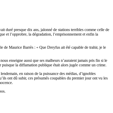
 avait duré presque dix ans, jalonné de stations terribles comme celle de
ique et l’opprobre, la dégradation, l’emprisonnement et enfin la
e de Maurice Barrès : « Que Dreyfus ait été capable de trahir, je le
ous enseigne aussi que ses malheurs n’auraient jamais pris fin si le
r puisque la diffamation publique était alors jugée comme un crime.
au lendemain, en raison de la puissance des médias, d’ignobles
qu’ils ont dû subir, ces présumés coupables du premier jour ont vu les
nnocence.
pos.