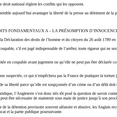
roit national règlent les conflits qui les opposent.
 semble aujourd’hui avantager la liberté de la presse au détriment de la 
ROITS FONDAMENTAUX A – LA PRÉSOMPTION D’INNOCENC
la Déclaration des droits de l’homme et du citoyen du 26 août 1789 en s
upable, s’il est jugé indispensable de l’arrêter, toute rigueur qui ne se
itée en coupable avant jugement ou qu’elle ne peut pas être déclarée c
onne suspectée, ce qui n’empêchera pas la France de pratiquer la torture 
 sa liberté parce qu’elle est soupçonnée d’un crime ou d’un délit doit 
ridique, l’Angleterre s’est donc très tôt posé la question de savoir co
l peut être nécessaire de maintenir sous main de justice jusqu’à son proc
ue de la détention provisoire souvent aléatoire et abusive, les Anglais r
ocat et la partie publique poursuivante.