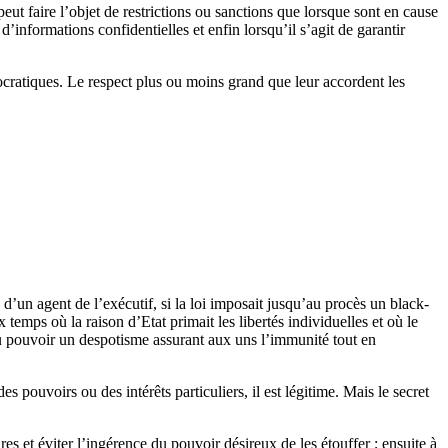
eut faire l’objet de restrictions ou sanctions que lorsque sont en cause
d’informations confidentielles et enfin lorsqu’il s’agit de garantir
cratiques. Le respect plus ou moins grand que leur accordent les
 d’un agent de l’exécutif, si la loi imposait jusqu’au procès un black-
 temps où la raison d’Etat primait les libertés individuelles et où le
u pouvoir un despotisme assurant aux uns l’immunité tout en
s pouvoirs ou des intérêts particuliers, il est légitime. Mais le secret
res et éviter l’ingérence du pouvoir désireux de les étouffer ; ensuite à