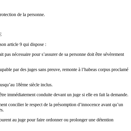
protection de la personne.
E
on article 9 qui dispose :
rait pas nécessaire pour s’assurer de sa personne doit être sévèrement
oupable par des juges sans preuve, remonte à l’habeas corpus proclamé
jusqu’au 18ème siècle inclus.
être immédiatement conduite devant un juge si elle en fait la demande.
mment concilier le respect de la présomption d’innocence avant qu’un
ès.
ecourent au juge pour faire ordonner ou prolonger une détention