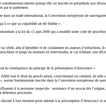
t constitutionnel interne puisqu’elle est inscrite en préambule aux div
ées par le parlement.
rite dans un traité international, la Convention européenne de sauvegard
à ce que sa culpabilité ait été établie ».
réambule à la loi du 15 juin 2000 qui a modifié notre code de procédur
e la vérité, afin d’identifier et de condamner les auteurs d’infractions, 
rocédure et jusqu’au moment où interviendra, le cas échéant, une décisio
sont la conséquence du principe de la présomption d’innocence ».
 édifié tout le droit du procès pénal, correctionnel ou criminel, de telle
able », norme fondamentale inscrite dans la Convention européenne de sa
suffisantes à la personne suspectée : assistance d’un avocat dès l’origine
a détention provisoire.
re discuté à tout moment porte atteinte à la présomption d’innocence et au