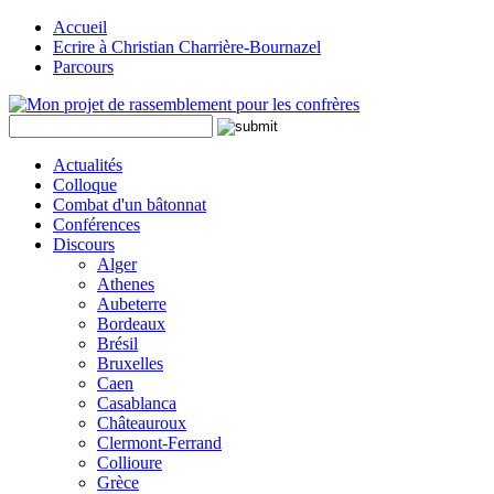
Accueil
Ecrire à Christian Charrière-Bournazel
Parcours
Actualités
Colloque
Combat d'un bâtonnat
Conférences
Discours
Alger
Athenes
Aubeterre
Bordeaux
Brésil
Bruxelles
Caen
Casablanca
Châteauroux
Clermont-Ferrand
Collioure
Grèce