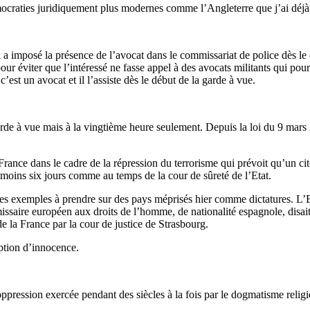
s démocraties juridiquement plus modernes comme l’Angleterre que j’ai d
a imposé la présence de l’avocat dans le commissariat de police dès le d
our éviter que l’intéressé ne fasse appel à des avocats militants qui pour
’est un avocat et il l’assiste dès le début de la garde à vue.
arde à vue mais à la vingtième heure seulement. Depuis la loi du 9 mars 2
ance dans le cadre de la répression du terrorisme qui prévoit qu’un cito
moins six jours comme au temps de la cour de sûreté de l’Etat.
 des exemples à prendre sur des pays méprisés hier comme dictatures. L’
saire européen aux droits de l’homme, de nationalité espagnole, disait r
e la France par la cour de justice de Strasbourg.
mption d’innocence.
oppression exercée pendant des siècles à la fois par le dogmatisme religi