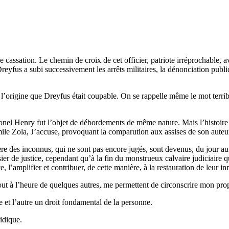
 de cassation. Le chemin de croix de cet officier, patriote irréprochable,
Dreyfus a subi successivement les arrêts militaires, la dénonciation publ
l’origine que Dreyfus était coupable. On se rappelle même le mot terribl
el Henry fut l’objet de débordements de même nature. Mais l’histoire n
ile Zola, J’accuse, provoquant la comparution aux assises de son auteu
nière des inconnus, qui ne sont pas encore jugés, sont devenus, du jour 
sier de justice, cependant qu’à la fin du monstrueux calvaire judiciaire 
, l’amplifier et contribuer, de cette manière, à la restauration de leur i
 tout à l’heure de quelques autres, me permettent de circonscrire mon pro
e et l’autre un droit fondamental de la personne.
ridique.