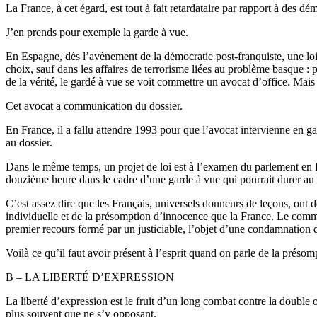
La France, à cet égard, est tout à fait retardataire par rapport à de
J’en prends pour exemple la garde à vue.
En Espagne, dès l’avènement de la démocratie post-franquiste, une loi 
choix, sauf dans les affaires de terrorisme liées au problème basque : p
de la vérité, le gardé à vue se voit commettre un avocat d’office. Mais c
Cet avocat a communication du dossier.
En France, il a fallu attendre 1993 pour que l’avocat intervienne en g
au dossier.
Dans le même temps, un projet de loi est à l’examen du parlement en Fr
douzième heure dans le cadre d’une garde à vue qui pourrait durer au 
C’est assez dire que les Français, universels donneurs de leçons, ont
individuelle et de la présomption d’innocence que la France. Le commis
premier recours formé par un justiciable, l’objet d’une condamnation d
Voilà ce qu’il faut avoir présent à l’esprit quand on parle de la préso
B – LA LIBERTÉ D’EXPRESSION
La liberté d’expression est le fruit d’un long combat contre la double 
plus souvent que ne s’y opposant.