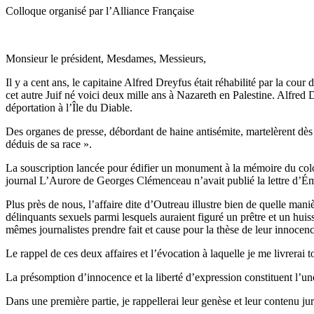
Colloque organisé par l’Alliance Française
Monsieur le président, Mesdames, Messieurs,
Il y a cent ans, le capitaine Alfred Dreyfus était réhabilité par la cour
cet autre Juif né voici deux mille ans à Nazareth en Palestine. Alfred 
déportation à l’Île du Diable.
Des organes de presse, débordant de haine antisémite, martelèrent dès 
déduis de sa race ».
La souscription lancée pour édifier un monument à la mémoire du colon
journal L’Aurore de Georges Clémenceau n’avait publié la lettre d’Ém
Plus près de nous, l’affaire dite d’Outreau illustre bien de quelle ma
délinquants sexuels parmi lesquels auraient figuré un prêtre et un huis
mêmes journalistes prendre fait et cause pour la thèse de leur innocence
Le rappel de ces deux affaires et l’évocation à laquelle je me livrerai
La présomption d’innocence et la liberté d’expression constituent l’un
Dans une première partie, je rappellerai leur genèse et leur contenu ju