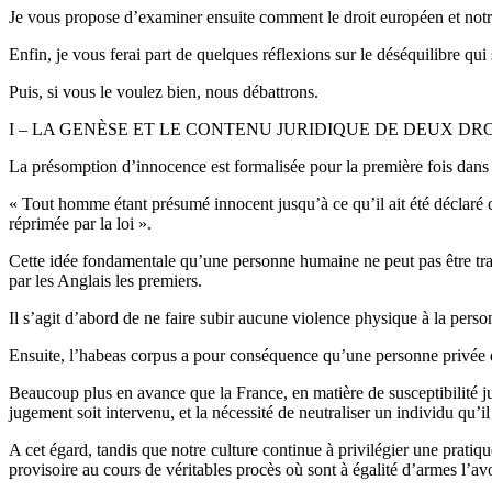
Je vous propose d’examiner ensuite comment le droit européen et notre d
Enfin, je vous ferai part de quelques réflexions sur le déséquilibre qui
Puis, si vous le voulez bien, nous débattrons.
I – LA GENÈSE ET LE CONTENU JURIDIQUE DE DEUX D
La présomption d’innocence est formalisée pour la première fois dans 
« Tout homme étant présumé innocent jusqu’à ce qu’il ait été déclaré co
réprimée par la loi ».
Cette idée fondamentale qu’une personne humaine ne peut pas être tra
par les Anglais les premiers.
Il s’agit d’abord de ne faire subir aucune violence physique à la pers
Ensuite, l’habeas corpus a pour conséquence qu’une personne privée de
Beaucoup plus en avance que la France, en matière de susceptibilité ju
jugement soit intervenu, et la nécessité de neutraliser un individu qu’i
A cet égard, tandis que notre culture continue à privilégier une pratiq
provisoire au cours de véritables procès où sont à égalité d’armes l’av