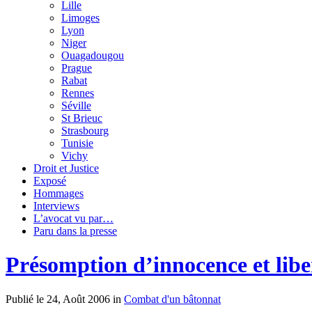
Lille
Limoges
Lyon
Niger
Ouagadougou
Prague
Rabat
Rennes
Séville
St Brieuc
Strasbourg
Tunisie
Vichy
Droit et Justice
Exposé
Hommages
Interviews
L’avocat vu par…
Paru dans la presse
Présomption d’innocence et libe
Publié le 24, Août 2006 in
Combat d'un bâtonnat