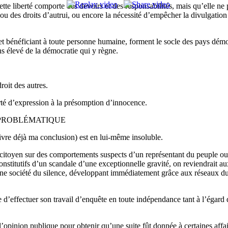
te liberté comporte des devoirs et des responsabilités, mais qu’elle ne p
 ou des droits d’autrui, ou encore la nécessité d’empêcher la divulgation 
t bénéficiant à toute personne humaine, forment le socle des pays démo
ns élevé de la démocratie qui y règne.
roit des autres.
rté d’expression à la présomption d’innocence.
A PROBLÉMATIQUE
livre déjà ma conclusion) est en lui-même insoluble.
 le citoyen sur des comportements suspects d’un représentant du peuple ou
onstitutifs d’un scandale d’une exceptionnelle gravité, on reviendrait aux
une société du silence, développant immédiatement grâce aux réseaux d
e d’effectuer son travail d’enquête en toute indépendance tant à l’égard de
 l’opinion publique pour obtenir qu’une suite fût donnée à certaines affai