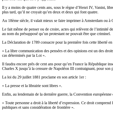
Il y a moins de quatre cents ans, sous le règne d’Henri IV, Vanini, li
plus tard, qu’il ne croyait qu’en deux et deux qui font quatre.
Au 18ème siècle, il valait mieux se faire imprimer à Amsterdam ou à G
Le fait même de penser ou de croire, actes qui relèvent de l’intimité d
au nom du présupposé qu’un protestant ne pouvait être que criminel.
La Déclaration de 1789 consacre pour la première fois cette liberté en 
« La libre communication des pensées et des opinions est un des droits 
cas déterminés par la Loi ».
Il faudra encore près de cent ans pour qu’en France la République inscr
Charles X jusqu’à la censure de Napoléon III contraignant, pour son p
La loi du 29 juillet 1881 proclame en son article 1er :
« La presse et la librairie sont libres ».
Enfin, au lendemain de la dernière guerre, la Convention européenne 
« Toute personne a droit à la liberté d’expression. Ce droit comprend l
publiques et sans considération de frontière ».