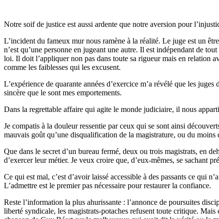
Notre soif de justice est aussi ardente que notre aversion pour l’injus
L’incident du fameux mur nous ramène à la réalité. Le juge est un être
n’est qu’une personne en jugeant une autre. Il est indépendant de tout 
loi. Il doit l’appliquer non pas dans toute sa rigueur mais en relation 
comme les faiblesses qui les excusent.
L’expérience de quarante années d’exercice m’a révélé que les juges da
sincère que le sont mes emportements.
Dans la regrettable affaire qui agite le monde judiciaire, il nous appar
Je compatis à la douleur ressentie par ceux qui se sont ainsi découver
mauvais goût qu’une disqualification de la magistrature, ou du moins d
Que dans le secret d’un bureau fermé, deux ou trois magistrats, en deho
d’exercer leur métier. Je veux croire que, d’eux-mêmes, se sachant préve
Ce qui est mal, c’est d’avoir laissé accessible à des passants ce qui n’
L’admettre est le premier pas nécessaire pour restaurer la confiance.
Reste l’information la plus ahurissante : l’annonce de poursuites disci
liberté syndicale, les magistrats-potaches refusent toute critique. Mais 