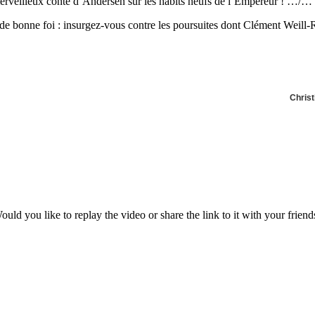
 merveilleux conte d’Andersen sur les habits neufs de l’Empereur ! …/…
bonne foi : insurgez-vous contre les poursuites dont Clément Weill-R
Christ
ould you like to replay the video or share the link to it with your friend