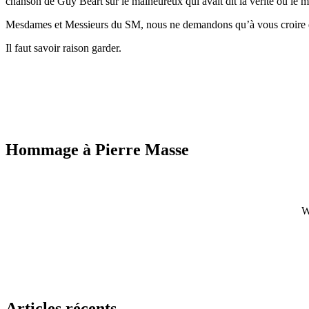
chanson de Guy Béart sur le malheureux qui avait dit la vérité ou le
Mesdames et Messieurs du SM, nous ne demandons qu’à vous croire de 
Il faut savoir raison garder.
Hommage à Pierre Masse
W
Articles récents