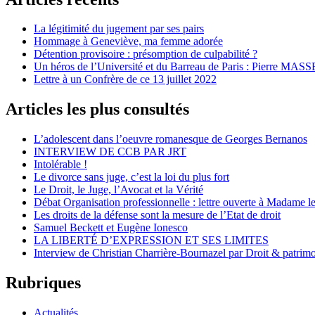
La légitimité du jugement par ses pairs
Hommage à Geneviève, ma femme adorée
Détention provisoire : présomption de culpabilité ?
Un héros de l’Université et du Barreau de Paris : Pierre MASS
Lettre à un Confrère de ce 13 juillet 2022
Articles les plus consultés
L’adolescent dans l’oeuvre romanesque de Georges Bernanos
INTERVIEW DE CCB PAR JRT
Intolérable !
Le divorce sans juge, c’est la loi du plus fort
Le Droit, le Juge, l’Avocat et la Vérité
Débat Organisation professionnelle : lettre ouverte à Madame le
Les droits de la défense sont la mesure de l’Etat de droit
Samuel Beckett et Eugène Ionesco
LA LIBERTÉ D’EXPRESSION ET SES LIMITES
Interview de Christian Charrière-Bournazel par Droit & patrimo
Rubriques
Actualités