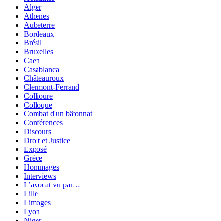
Alger
Athenes
Aubeterre
Bordeaux
Brésil
Bruxelles
Caen
Casablanca
Châteauroux
Clermont-Ferrand
Collioure
Colloque
Combat d'un bâtonnat
Conférences
Discours
Droit et Justice
Exposé
Grèce
Hommages
Interviews
L’avocat vu par…
Lille
Limoges
Lyon
Niger