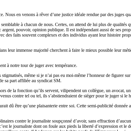
tice. Nous en venons à rêver d’une justice idéale rendue par des juges q
 semblable à chacun de nous. Certes, on attend de lui plus de qualités q
: argent, pouvoir, opinion publique. Il est indépendant aussi de ses pro
avec des faits souvent complexes et des individus ayant leur histoire prop
ns leur immense majorité cherchent à faire le mieux possible leur métier
tient à notre tour de juger avec tempérance.
ts stigmatisés, même si je n’ai pas eu moi-même l’honneur de figurer sur
e sa part affiliée au syndicat SM.
rs de la fonction qu’ils servent, vilipendent un collègue, un avocat, un 
nus contre tel ou tel, ils s’abstiendraient de siéger pour le juger si le 
aurait dû être qu’une plaisanterie entre soi. Cette semi-publicité donnée
plinaires contre le journaliste soupçonné d’avoir, sans effraction d’aucu
c’est le journaliste dont on foule aux pieds la liberté d’expression et le 