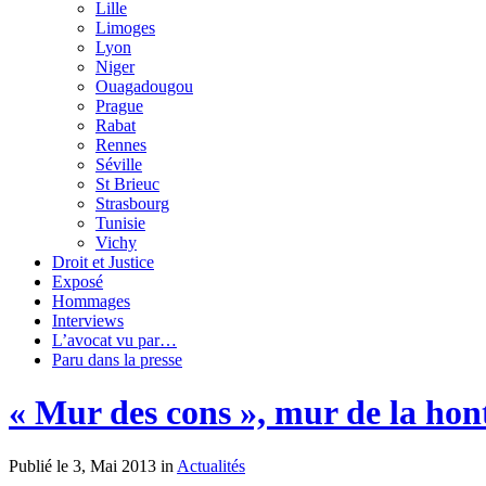
Lille
Limoges
Lyon
Niger
Ouagadougou
Prague
Rabat
Rennes
Séville
St Brieuc
Strasbourg
Tunisie
Vichy
Droit et Justice
Exposé
Hommages
Interviews
L’avocat vu par…
Paru dans la presse
« Mur des cons », mur de la hon
Publié le 3, Mai 2013 in
Actualités