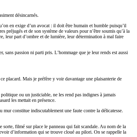
uasiment désincarnés.
u’on en exige d’un avocat : il doit être humain et humble puisqu’il
pres préjugés et de son système de valeurs pour n’être soumis qu’à la
re, leur part d’ombre et de lumière, leur détermination à mal faire
, sans passion ni parti pris. L’hommage que je leur rends est aussi
 ce placard. Mais je préfère y voir davantage une plaisanterie de
politique ou un justiciable, ne les rend pas indignes à jamais
hasard les mettait en présence.
 au mur constitue indiscutablement une faute contre la délicatesse.
ne sorte, filmé sur place le panneau qui fait scandale. Au nom de la
devoir d’information qui se trouve cloué au pilori. On se rappelle la