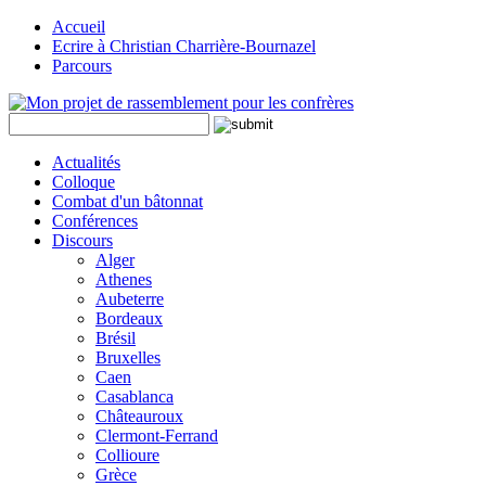
Accueil
Ecrire à Christian Charrière-Bournazel
Parcours
Actualités
Colloque
Combat d'un bâtonnat
Conférences
Discours
Alger
Athenes
Aubeterre
Bordeaux
Brésil
Bruxelles
Caen
Casablanca
Châteauroux
Clermont-Ferrand
Collioure
Grèce