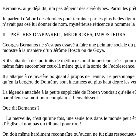
Bernanos, ai-je déjà dit, n’a pas dépeint des stéréotypes. Parmi les pr
Je parlerai d’abord des derniers pour terminer par les plus belles figu
n’avait pas osé lui donner de nom, mystérieuse réticence à nommer la 
II – PRÊTRES D’APPAREIL, MÉDIOCRES, IMPOSTEURS
Georges Bernanos ne s’est pas essayé à faire une peinture sociale du pr
monstre à la manière d’un Jérôme Bosch ou de Goya.
S’il s’attarde à des portraits de médiocres ou d’imposteurs, c’est pour
même faire succomber ceux-là même qui, à la sortie de l’adolescence,
Il s’attaque à ce mystère poignant à propos de Jeanne. Le personnage 
qu’en la bergère de Donrémy sont incarnées au plus haut degré les ver
La légende attachée à la petite suppliciée de Rouen voudrait qu’elle eût
par obtenir sa mort pour complaire à l’envahisseur.
Que dit Bernanos ?
« La merveille, c’est qu’une fois, une seule fois dans le monde peut-êtr
d’Église et non pas un tribunal pour rire !
On doit même hardiment reconnaître qu’aucun ne fut plus respectueux du