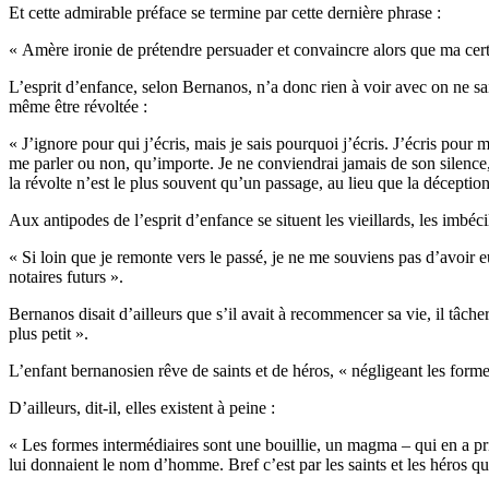
Et cette admirable préface se termine par cette dernière phrase :
« Amère ironie de prétendre persuader et convaincre alors que ma cert
L’esprit d’enfance, selon Bernanos, n’a donc rien à voir avec on ne sai
même être révoltée :
« J’ignore pour qui j’écris, mais je sais pourquoi j’écris. J’écris pour m
me parler ou non, qu’importe. Je ne conviendrai jamais de son silence, j
la révolte n’est le plus souvent qu’un passage, au lieu que la déceptio
Aux antipodes de l’esprit d’enfance se situent les vieillards, les imbéci
« Si loin que je remonte vers le passé, je ne me souviens pas d’avoir eu
notaires futurs ».
Bernanos disait d’ailleurs que s’il avait à recommencer sa vie, il tâche
plus petit ».
L’enfant bernanosien rêve de saints et de héros, « négligeant les forme
D’ailleurs, dit-il, elles existent à peine :
« Les formes intermédiaires sont une bouillie, un magma – qui en a pris
lui donnaient le nom d’homme. Bref c’est par les saints et les héros que 