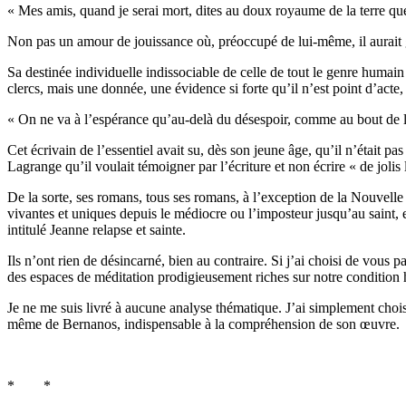
« Mes amis, quand je serai mort, dites au doux royaume de la terre que j
Non pas un amour de jouissance où, préoccupé de lui-même, il aurait glané
Sa destinée individuelle indissociable de celle de tout le genre humai
clercs, mais une donnée, une évidence si forte qu’il n’est point d’acte
« On ne va à l’espérance qu’au-delà du désespoir, comme au bout de la
Cet écrivain de l’essentiel avait su, dès son jeune âge, qu’il n’était p
Lagrange qu’il voulait témoigner par l’écriture et non écrire « de jolis
De la sorte, ses romans, tous ses romans, à l’exception de la Nouvell
vivantes et uniques depuis le médiocre ou l’imposteur jusqu’au saint, en
intitulé Jeanne relapse et sainte.
Ils n’ont rien de désincarné, bien au contraire. Si j’ai choisi de vou
des espaces de méditation prodigieusement riches sur notre condition 
Je ne me suis livré à aucune analyse thématique. J’ai simplement choisi
même de Bernanos, indispensable à la compréhension de son œuvre.
* *