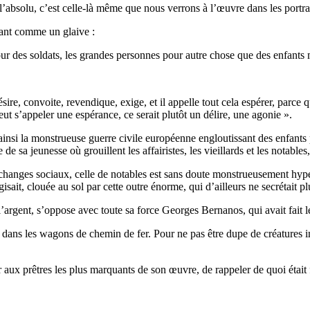
l’absolu, c’est celle-là même que nous verrons à l’œuvre dans les portrai
chant comme un glaive :
 pour des soldats, les grandes personnes pour autre chose que des enfants
re, convoite, revendique, exige, et il appelle tout cela espérer, parce qu
peut s’appeler une espérance, ce serait plutôt un délire, une agonie ».
nsi la monstrueuse guerre civile européenne engloutissant des enfants pu
 de sa jeunesse où grouillent les affairistes, les vieillards et les notable
changes sociaux, celle de notables est sans doute monstrueusement hype
ait, clouée au sol par cette outre énorme, qui d’ailleurs ne secrétait p
argent, s’oppose avec toute sa force Georges Bernanos, qui avait fait le 
 dans les wagons de chemin de fer. Pour ne pas être dupe de créatures im
aux prêtres les plus marquants de son œuvre, de rappeler de quoi était f