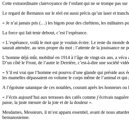
Cette extraordinaire clairvoyance de l’enfant qui ne se trompe pas sur 
Le regard de Bernanos sur le réel est aussi précis qu’un laser et tran
« Je n’ai jamais pris (…) les bigots pour des chrétiens, les militaires
La force qui fait tenir debout, c’est l’espérance.
« L’espérance, voilà le mot que je voulais écrire. Le reste du monde dési
saurait attendre, au sens propre du mot ; l’attente de la jouissance ne 
L’homme déjà mûr, mobilisé en 1914 à l’âge de vingt-six ans, a vécu ai
D’un côté le Front, de l’autre le Derrière, c’est-à-dire une société vidée
« S’il est vrai que l’homme est pourvu d’une glande qui préside aux é
les mamelles dépassaient en volume le corps même de l’animal et qui gis
A l’égoïsme satanique de ces notables, courant après les honneurs ou l’
« J’écris aujourd’hui aux terrasses des cafés comme j’écrivais naguère
passe, la juste mesure de la joie et de la douleur ».
Mesdames, Messieurs, il m’est apparu essentiel, avant de nous attarder 
bernanosienne.