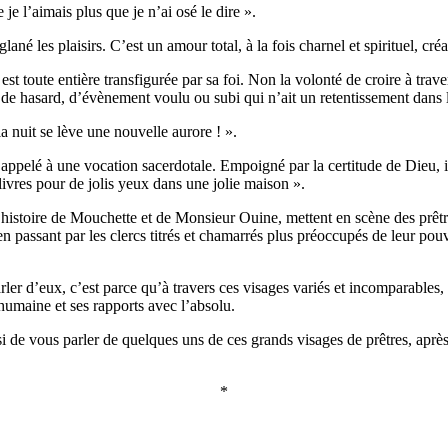
e l’aimais plus que je n’ai osé le dire ».
 les plaisirs. C’est un amour total, à la fois charnel et spirituel, créat
n est toute entière transfigurée par sa foi. Non la volonté de croire à t
, de hasard, d’évènement voulu ou subi qui n’ait un retentissement dans l
 nuit se lève une nouvelle aurore ! ».
as appelé à une vocation sacerdotale. Empoigné par la certitude de Dieu, i
 livres pour de jolis yeux dans une jolie maison ».
e histoire de Mouchette et de Monsieur Ouine, mettent en scène des prêt
 passant par les clercs titrés et chamarrés plus préoccupés de leur pouvo
s parler d’eux, c’est parce qu’à travers ces visages variés et incomparab
humaine et ses rapports avec l’absolu.
 de vous parler de quelques uns de ces grands visages de prêtres, après v
*