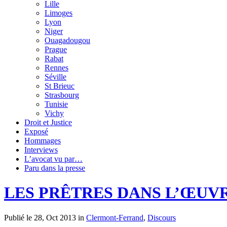
Lille
Limoges
Lyon
Niger
Ouagadougou
Prague
Rabat
Rennes
Séville
St Brieuc
Strasbourg
Tunisie
Vichy
Droit et Justice
Exposé
Hommages
Interviews
L’avocat vu par…
Paru dans la presse
LES PRÊTRES DANS L’ŒUV
Publié le 28, Oct 2013 in
Clermont-Ferrand
,
Discours