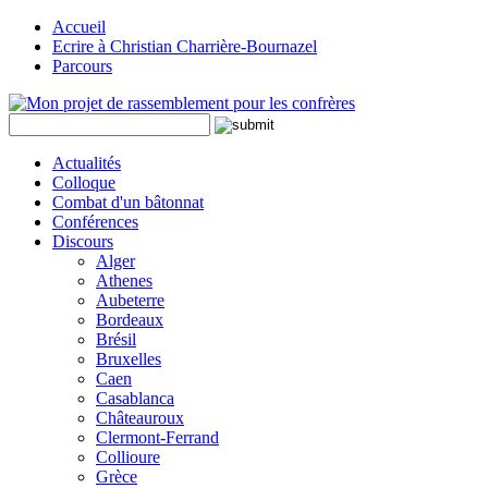
Accueil
Ecrire à Christian Charrière-Bournazel
Parcours
Actualités
Colloque
Combat d'un bâtonnat
Conférences
Discours
Alger
Athenes
Aubeterre
Bordeaux
Brésil
Bruxelles
Caen
Casablanca
Châteauroux
Clermont-Ferrand
Collioure
Grèce