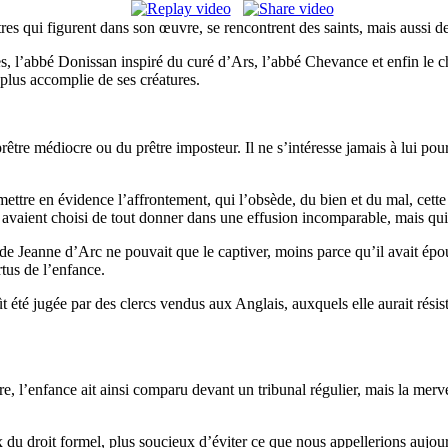
êtres qui figurent dans son œuvre, se rencontrent des saints, mais aussi 
res, l’abbé Donissan inspiré du curé d’Ars, l’abbé Chevance et enfin le c
plus accomplie de ses créatures.
être médiocre ou du prêtre imposteur. Il ne s’intéresse jamais à lui pou
 mettre en évidence l’affrontement, qui l’obsède, du bien et du mal, cet
 avaient choisi de tout donner dans une effusion incomparable, mais qu
de Jeanne d’Arc ne pouvait que le captiver, moins parce qu’il avait ép
tus de l’enfance.
 été jugée par des clercs vendus aux Anglais, auxquels elle aurait résisté
e, l’enfance ait ainsi comparu devant un tribunal régulier, mais la mervei
 droit formel, plus soucieux d’éviter ce que nous appellerions aujourd’