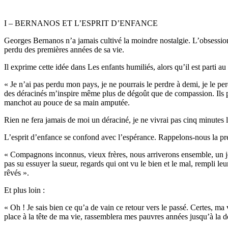
I – BERNANOS ET L’ESPRIT D’ENFANCE
Georges Bernanos n’a jamais cultivé la moindre nostalgie. L’obsession 
perdu des premières années de sa vie.
Il exprime cette idée dans Les enfants humiliés, alors qu’il est parti a
« Je n’ai pas perdu mon pays, je ne pourrais le perdre à demi, je le per
des déracinés m’inspire même plus de dégoût que de compassion. Ils pl
manchot au pouce de sa main amputée.
Rien ne fera jamais de moi un déraciné, je ne vivrai pas cinq minutes le
L’esprit d’enfance se confond avec l’espérance. Rappelons-nous la pré
« Compagnons inconnus, vieux frères, nous arriverons ensemble, un jo
pas su essuyer la sueur, regards qui ont vu le bien et le mal, rempli le
rêvés ».
Et plus loin :
« Oh ! Je sais bien ce qu’a de vain ce retour vers le passé. Certes, ma v
place à la tête de ma vie, rassemblera mes pauvres années jusqu’à la d