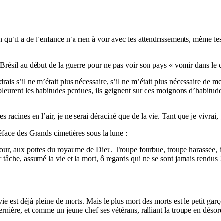
qu’il a de l’enfance n’a rien à voir avec les attendrissements, même les
u Brésil au début de la guerre pour ne pas voir son pays « vomir dans le 
drais s’il ne m’était plus nécessaire, s’il ne m’était plus nécessaire de 
eurent les habitudes perdues, ils geignent sur des moignons d’habitudes
s racines en l’air, je ne serai déraciné que de la vie. Tant que je vivra
face des Grands cimetières sous la lune :
ur, aux portes du royaume de Dieu. Troupe fourbue, troupe harassée, bla
ur tâche, assumé la vie et la mort, ô regards qui ne se sont jamais rendus
ie est déjà pleine de morts. Mais le plus mort des morts est le petit garç
ernière, et comme un jeune chef ses vétérans, ralliant la troupe en désor