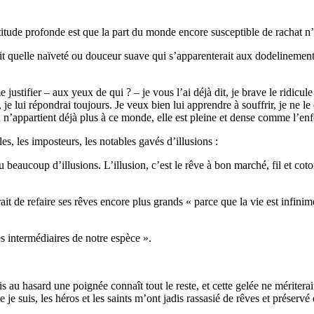
itude profonde est que la part du monde encore susceptible de rachat n’
t quelle naïveté ou douceur suave qui s’apparenterait aux dodelinements 
e justifier – aux yeux de qui ? – je vous l’ai déjà dit, je brave le ridicu
e lui répondrai toujours. Je veux bien lui apprendre à souffrir, je ne le
n n’appartient déjà plus à ce monde, elle est pleine et dense comme l’enf
les, les imposteurs, les notables gavés d’illusions :
 beaucoup d’illusions. L’illusion, c’est le rêve à bon marché, fil et cot
rait de refaire ses rêves encore plus grands « parce que la vie est infini
s intermédiaires de notre espèce ».
 au hasard une poignée connaît tout le reste, et cette gelée ne mériterai
je suis, les héros et les saints m’ont jadis rassasié de rêves et préservé 