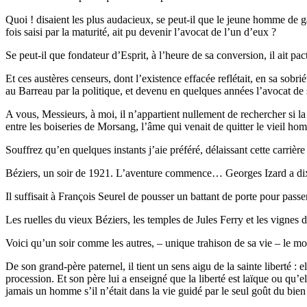
Quoi ! disaient les plus audacieux, se peut-il que le jeune homme de g
fois saisi par la maturité, ait pu devenir l’avocat de l’un d’eux ?
Se peut-il que fondateur d’Esprit, à l’heure de sa conversion, il ait pac
Et ces austères censeurs, dont l’existence effacée reflétait, en sa sob
au Barreau par la politique, et devenu en quelques années l’avocat de
A vous, Messieurs, à moi, il n’appartient nullement de rechercher si la v
entre les boiseries de Morsang, l’âme qui venait de quitter le vieil ho
Souffrez qu’en quelques instants j’aie préféré, délaissant cette carriè
Béziers, un soir de 1921. L’aventure commence… Georges Izard a dix
Il suffisait à François Seurel de pousser un battant de porte pour passe
Les ruelles du vieux Béziers, les temples de Jules Ferry et les vignes d
Voici qu’un soir comme les autres, – unique trahison de sa vie – le mon
De son grand-père paternel, il tient un sens aigu de la sainte liberté :
procession. Et son père lui a enseigné que la liberté est laïque ou qu’e
jamais un homme s’il n’était dans la vie guidé par le seul goût du bie