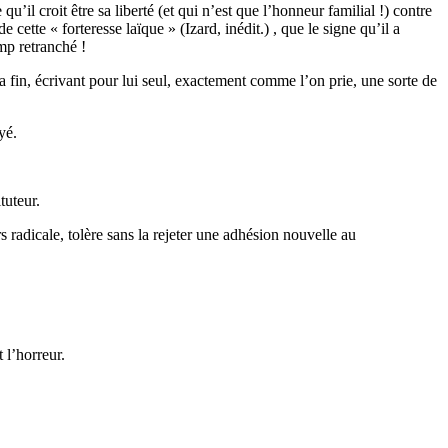
l croit être sa liberté (et qui n’est que l’honneur familial !) contre
 cette « forteresse laïque » (Izard, inédit.) , que le signe qu’il a
mp retranché !
la fin, écrivant pour lui seul, exactement comme l’on prie, une sorte de
yé.
tuteur.
rs radicale, tolère sans la rejeter une adhésion nouvelle au
 l’horreur.