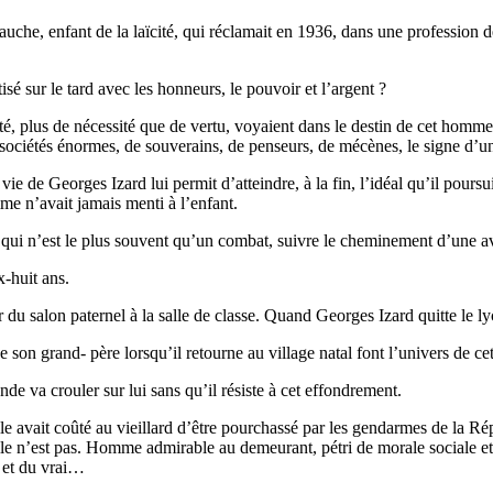
auche, enfant de la laïcité, qui réclamait en 1936, dans une profession 
tisé sur le tard avec les honneurs, le pouvoir et l’argent ?
riété, plus de nécessité que de vertu, voyaient dans le destin de cet hom
 sociétés énormes, de souverains, de penseurs, de mécènes, le signe d’u
ie de Georges Izard lui permit d’atteindre, à la fin, l’idéal qu’il poursu
mme n’avait jamais menti à l’enfant.
re qui n’est le plus souvent qu’un combat, suivre le cheminement d’une av
-huit ans.
r du salon paternel à la salle de classe. Quand Georges Izard quitte le lyc
e son grand- père lorsqu’il retourne au village natal font l’univers de cet
de va crouler sur lui sans qu’il résiste à cet effondrement.
 elle avait coûté au vieillard d’être pourchassé par les gendarmes de la 
lle n’est pas. Homme admirable au demeurant, pétri de morale sociale et d
n et du vrai…