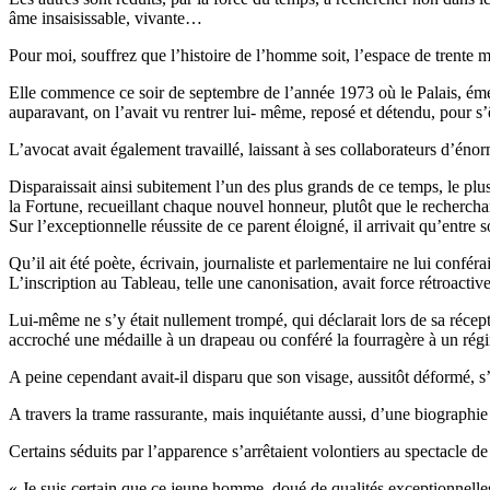
âme insaisissable, vivante…
Pour moi, souffrez que l’histoire de l’homme soit, l’espace de trente
Elle commence ce soir de septembre de l’année 1973 où le Palais, éme
auparavant, on l’avait vu rentrer lui- même, reposé et détendu, pour s’
L’avocat avait également travaillé, laissant à ses collaborateurs d’éno
Disparaissait ainsi subitement l’un des plus grands de ce temps, le p
la Fortune, recueillant chaque nouvel honneur, plutôt que le recherchan
Sur l’exceptionnelle réussite de ce parent éloigné, il arrivait qu’entr
Qu’il ait été poète, écrivain, journaliste et parlementaire ne lui confér
L’inscription au Tableau, telle une canonisation, avait force rétroactive
Lui-même ne s’y était nullement trompé, qui déclarait lors de sa récep
accroché une médaille à un drapeau ou conféré la fourragère à un rég
A peine cependant avait-il disparu que son visage, aussitôt déformé, s’a
A travers la trame rassurante, mais inquiétante aussi, d’une biographi
Certains séduits par l’apparence s’arrêtaient volontiers au spectacle d
« Je suis certain que ce jeune homme, doué de qualités exceptionnelles