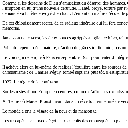
Comme si les desseins de Dieu s’amusaient du désarroi des hommes, Georg
l’irruption en lui d’une nouvelle certitude. Hanté, broyé, torturé par l’i
demandé va lui être envoyé d’en haut. L’enfant du maître d’école, le p
De cet éblouissement secret, de ce radieux itinéraire qui lui fera conce
mémorial.
Jamais on ne le verra, les deux pouces agrippés au gilet, exhiber, tel 
Point de repentir déclamatoire, d’action de grâces tonitruante ; pas un 
Le voici qui débarque à Paris en septembre 1921 pour tenter d’intégrer 
Il achève alors en lui-même de réaliser l’équilibre entre les sources de 
christianisme : de Charles Péguy, tombé sept ans plus tôt, il est spiritue
1922. Le règne de la confusion…
Sur les restes d’une Europe en cendres, comme d’affreuses excroissance
A l’heure où Marcel Proust meurt, dans un rêve tout embaumé de verve
Le monde a pris le visage de la peur et du mensonge.
Les rescapés lisent avec dégoût sur les traits des embusqués un plaisi