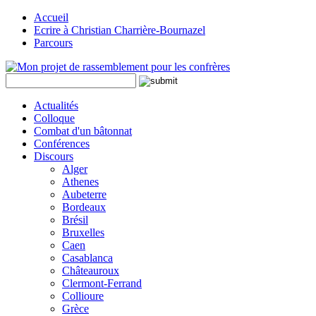
Accueil
Ecrire à Christian Charrière-Bournazel
Parcours
Actualités
Colloque
Combat d'un bâtonnat
Conférences
Discours
Alger
Athenes
Aubeterre
Bordeaux
Brésil
Bruxelles
Caen
Casablanca
Châteauroux
Clermont-Ferrand
Collioure
Grèce