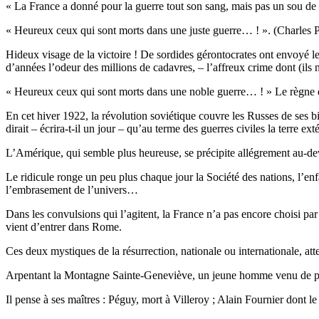
« La France a donné pour la guerre tout son sang, mais pas un sou de p
« Heureux ceux qui sont morts dans une juste guerre… ! ». (Charles 
Hideux visage de la victoire ! De sordides gérontocrates ont envoyé le
d’années l’odeur des millions de cadavres, – l’affreux crime dont (ils
« Heureux ceux qui sont morts dans une noble guerre… ! » Le règne
En cet hiver 1922, la révolution soviétique couvre les Russes de ses 
dirait – écrira-t-il un jour – qu’au terme des guerres civiles la terre e
L’Amérique, qui semble plus heureuse, se précipite allégrement au-dev
Le ridicule ronge un peu plus chaque jour la Société des nations, l’en
l’embrasement de l’univers…
Dans les convulsions qui l’agitent, la France n’a pas encore choisi pa
vient d’entrer dans Rome.
Ces deux mystiques de la résurrection, nationale ou internationale, atte
Arpentant la Montagne Sainte-Geneviève, un jeune homme venu de pr
Il pense à ses maîtres : Péguy, mort à Villeroy ; Alain Fournier dont 