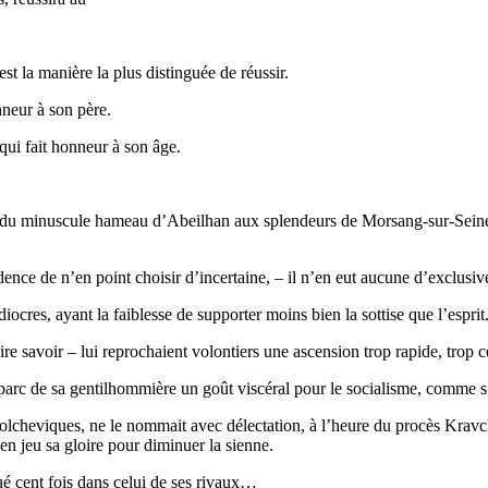
est la manière la plus distinguée de réussir.
nneur à son père.
qui fait honneur à son âge.
du minuscule hameau d’Abeilhan aux splendeurs de Morsang-sur-Seine, i
dence de n’en point choisir d’incertaine, – il n’en eut aucune d’exclusiv
diocres, ayant la faiblesse de supporter moins bien la sottise que l’esprit
ire savoir – lui reprochaient volontiers une ascension trop rapide, trop ce
parc de sa gentilhommière un goût viscéral pour le socialisme, comme s’i
lcheviques, ne le nommait avec délectation, à l’heure du procès Kravche
en jeu sa gloire pour diminuer la sienne.
é cent fois dans celui de ses rivaux…