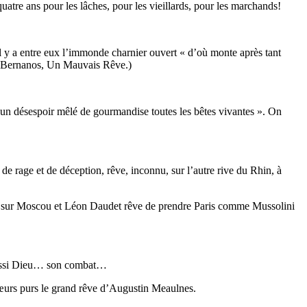
atre ans pour les lâches, pour les vieillards, pour les marchands!
il y a entre eux l’immonde charnier ouvert « d’où monte après tant
ges Bernanos, Un Mauvais Rêve.)
 un désespoir mêlé de gourmandise toutes les bêtes vivantes ». On
de rage et de déception, rêve, inconnu, sur l’autre rive du Rhin, à
rivés sur Moscou et Léon Daudet rêve de prendre Paris comme Mussolini
 aussi Dieu… son combat…
 cœurs purs le grand rêve d’Augustin Meaulnes.