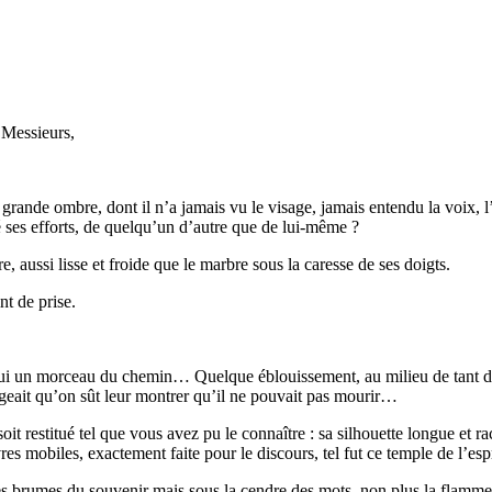
 Messieurs,
rande ombre, dont il n’a jamais vu le visage, jamais entendu la voix, l’o
ré ses efforts, de quelqu’un d’autre que de lui-même ?
aussi lisse et froide que le marbre sous la caresse de ses doigts.
nt de prise.
ec lui un morceau du chemin… Quelque éblouissement, au milieu de tant d
exigeait qu’on sût leur montrer qu’il ne pouvait pas mourir…
it restitué tel que vous avez pu le connaître : sa silhouette longue et r
es mobiles, exactement faite pour le discours, tel fut ce temple de l’es
 les brumes du souvenir mais sous la cendre des mots, non plus la flamm