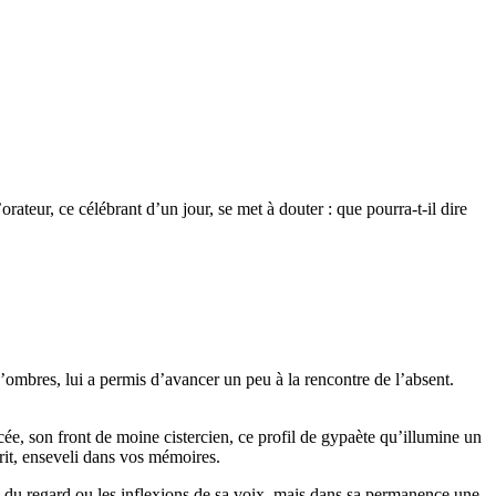
rateur, ce célébrant d’un jour, se met à douter : que pourra-t-il dire
’ombres, lui a permis d’avancer un peu à la rencontre de l’absent.
acée, son front de moine cistercien, ce profil de gypaète qu’illumine un
prit, enseveli dans vos mémoires.
e du regard ou les inflexions de sa voix, mais dans sa permanence une