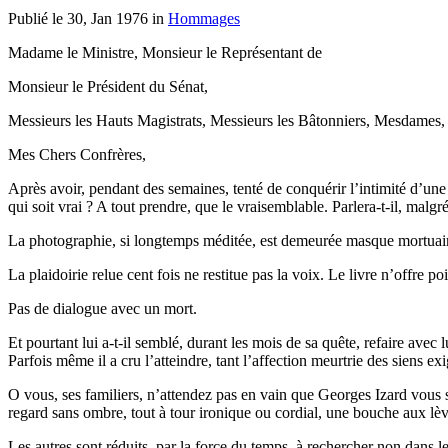
Publié le 30, Jan 1976 in
Hommages
Madame le Ministre, Monsieur le Représentant de
Monsieur le Président du Sénat,
Messieurs les Hauts Magistrats, Messieurs les Bâtonniers, Mesdames,
Mes Chers Confrères,
Après avoir, pendant des semaines, tenté de conquérir l’intimité d’une g
qui soit vrai ? A tout prendre, que le vraisemblable. Parlera-t-il, malg
La photographie, si longtemps méditée, est demeurée masque mortuaire, 
La plaidoirie relue cent fois ne restitue pas la voix. Le livre n’offre poi
Pas de dialogue avec un mort.
Et pourtant lui a-t-il semblé, durant les mois de sa quête, refaire av
Parfois même il a cru l’atteindre, tant l’affection meurtrie des siens 
O vous, ses familiers, n’attendez pas en vain que Georges Izard vous so
regard sans ombre, tout à tour ironique ou cordial, une bouche aux lèvr
Les autres sont réduits, par la force du temps, à rechercher non dans