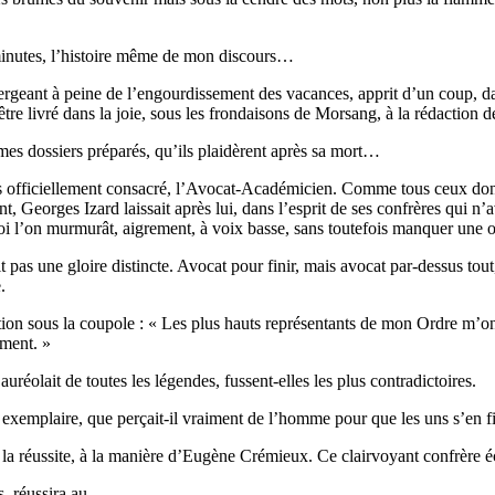
 minutes, l’histoire même de mon discours…
rgeant à peine de l’engourdissement des vacances, apprit d’un coup, da
être livré dans la joie, sous les frondaisons de Morsang, à la rédaction 
rmes dossiers préparés, qu’ils plaidèrent après sa mort…
lus officiellement consacré, l’Avocat-Académicien. Comme tous ceux dont 
t, Georges Izard laissait après lui, dans l’esprit de ses confrères qui n’
e soi l’on murmurât, aigrement, à voix basse, sans toutefois manquer une 
ait pas une gloire distincte. Avocat pour finir, mais avocat par-dessus to
.
tion sous la coupole : « Les plus hauts représentants de mon Ordre m’ont
iment. »
uréolait de toutes les légendes, fussent-elles les plus contradictoires.
e exemplaire, que perçait-il vraiment de l’homme pour que les uns s’en fi
e la réussite, à la manière d’Eugène Crémieux. Ce clairvoyant confrère éc
, réussira au