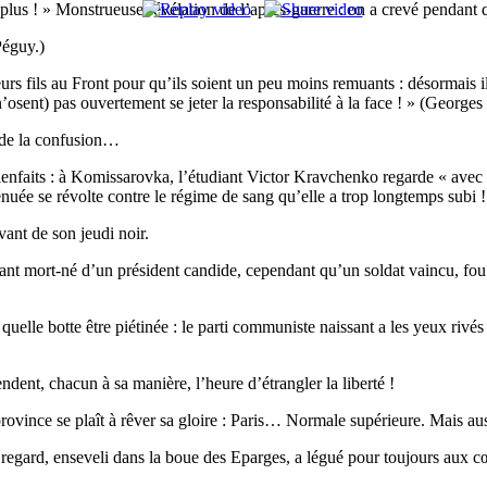
lus ! » Monstrueuse révélation de l’après-guerre : on a crevé pendant qu
Péguy.)
urs fils au Front pour qu’ils soient un peu moins remuants : désormais 
 n’osent) pas ouvertement se jeter la responsabilité à la face ! » (Geor
 de la confusion…
bienfaits : à Komissarovka, l’étudiant Victor Kravchenko regarde « avec
xténuée se révolte contre le régime de sang qu’elle a trop longtemps subi !
ant de son jeudi noir.
fant mort-né d’un président candide, cependant qu’un soldat vaincu, fou 
r quelle botte être piétinée : le parti communiste naissant a les yeux 
ndent, chacun à sa manière, l’heure d’étrangler la liberté !
ovince se plaît à rêver sa gloire : Paris… Normale supérieure. Mais
le regard, enseveli dans la boue des Eparges, a légué pour toujours aux