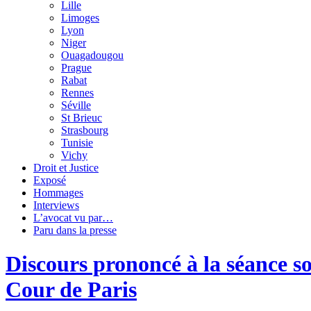
Lille
Limoges
Lyon
Niger
Ouagadougou
Prague
Rabat
Rennes
Séville
St Brieuc
Strasbourg
Tunisie
Vichy
Droit et Justice
Exposé
Hommages
Interviews
L’avocat vu par…
Paru dans la presse
Discours prononcé à la séance so
Cour de Paris