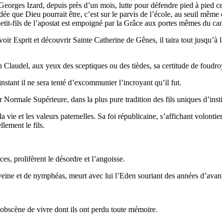
es Izard, depuis près d’un mois, lutte pour défendre pied à pied ce qu’i
dée que Dieu pourrait être, c’est sur le parvis de l’école, au seuil même de
etit-fils de l’apostat est empoigné par la Grâce aux portes mêmes du ca
voir Esprit et découvrir Sainte Catherine de Gênes, il taira tout jusqu’à 
un Claudel, aux yeux des sceptiques ou des tièdes, sa certitude de foudro
instant il ne sera tenté d’excommunier l’incroyant qu’il fut.
Normale Supérieure, dans la plus pure tradition des fils uniques d’insti
la vie et les valeurs paternelles. Sa foi républicaine, s’affichant volontie
llement le fils.
s, prolifèrent le désordre et l’angoisse.
ine et de nymphéas, meurt avec lui l’Eden souriant des années d’avant
r obscène de vivre dont ils ont perdu toute mémoire.